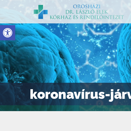
Eszköztár megnyitása
koronavírus-jár