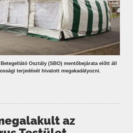
etegellátó Osztály (SBO) mentőbejárata előtt áll
kossági terjedését hivatott megakadályozni.
megalakult az
rus Testület