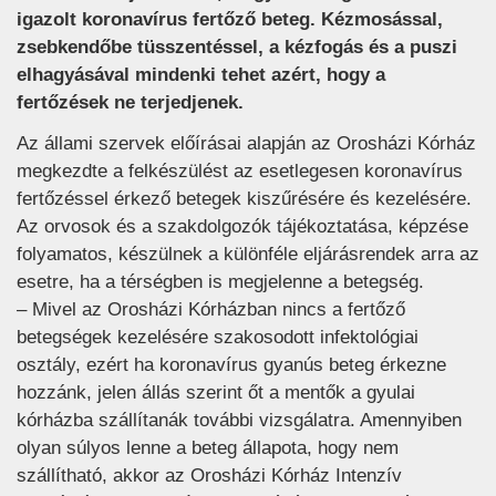
igazolt koronavírus fertőző beteg. Kézmosással,
zsebkendőbe tüsszentéssel, a kézfogás és a puszi
elhagyásával mindenki tehet azért, hogy a
fertőzések ne terjedjenek.
Az állami szervek előírásai alapján az Orosházi Kórház
megkezdte a felkészülést az esetlegesen koronavírus
fertőzéssel érkező betegek kiszűrésére és kezelésére.
Az orvosok és a szakdolgozók tájékoztatása, képzése
folyamatos, készülnek a különféle eljárásrendek arra az
esetre, ha a térségben is megjelenne a betegség.
– Mivel az Orosházi Kórházban nincs a fertőző
betegségek kezelésére szakosodott infektológiai
osztály, ezért ha koronavírus gyanús beteg érkezne
hozzánk, jelen állás szerint őt a mentők a gyulai
kórházba szállítanák további vizsgálatra. Amennyiben
olyan súlyos lenne a beteg állapota, hogy nem
szállítható, akkor az Orosházi Kórház Intenzív