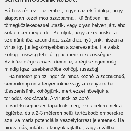
Bárhova érkezik az ember, legyen az első dolga, hogy
alaposan kezet mos szappannal. Különösen, ha
tömegközlekedéssel utazik, vagy olyan helyen járt, ahol
sok ember megfordul. Kerüljük, hogy a kezünkkel a
szemünkhöz, arcunkhoz, szánkhoz nyúljunk, hiszen a
vírus így jut legkönnyebben a szervezetbe. Ha valaki
köhög, tüsszög lehetőleg ne menjen közösségbe.
Az infektológus orvos kiemelte, a régi szlogen még
mindig igaz: zsebkendőbe köhögj, tüsszögj.
– Ha hirtelen jön az inger és nincs kéznél a zsebkendő,
semmiképp ne a tenyerünkbe vagy a környezetbe
tüsszentsünk, köhögjünk, mert ezzel növeljük a
terjedés kockázatát. A vírusok az apró
folyadékcseppeken tapadnak meg, ezek bekerülnek a
légtérbe, és a 2-3 méteren belül tartózkodó emberekre
szállva máris potenciális veszélyforrást jelentenek. Ha
nincs más, inkább a könyökhajlatba, vagy a vállba