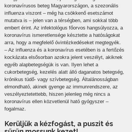
koronavírusos beteg Magyarországon, a szezonális
influenza viszont – még ha csökkenő esetszámot
mutatva is – jelen van a térségben, ami sokkal több
embert érint. Az infektológus főorvos hangsúlyozza, a
koronavírus ismeretlensége késztette a hatóságokat
arra, hogy a megfelelő óvintézkedéseket megtegyék.
– Az influenza és a koronavírus esetében is a fertőzés
kockázata elsősorban azokra jelent veszélyt, akiknek
egyéb alapbetegségük is van. Ilyen lehet a
cukorbetegség, kezelés alatt álló daganatos betegség,
krónikus tüdő- vagy szívbetegség. Általánosságban
elmondható, akinek gyenge az immunrendszere, az
veszélyeztetettebb, hiszen jelenleg még nincs a
koronavírus ellen közvetlenül ható gyógyszer –
fogalmaz.
Kerüljük a kézfogást, a puszit és
sűrűn mossunk kezet!