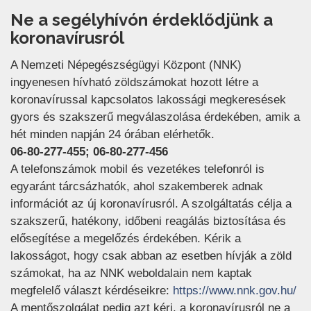
Ne a segélyhívón érdeklődjünk a
koronavírusról
A Nemzeti Népegészségügyi Központ (NNK)
ingyenesen hívható zöldszámokat hozott létre a
koronavírussal kapcsolatos lakossági megkeresések
gyors és szakszerű megválaszolása érdekében, amik a
hét minden napján 24 órában elérhetők.
06-80-277-455; 06-80-277-456
A telefonszámok mobil és vezetékes telefonról is
egyaránt tárcsázhatók, ahol szakemberek adnak
információt az új koronavírusról. A szolgáltatás célja a
szakszerű, hatékony, időbeni reagálás biztosítása és
elősegítése a megelőzés érdekében. Kérik a
lakosságot, hogy csak abban az esetben hívják a zöld
számokat, ha az NNK weboldalain nem kaptak
(ú
megfelelő választ kérdéseikre:
https://www.nnk.gov.hu/
A mentőszolgálat pedig azt kéri, a koronavírusról ne a