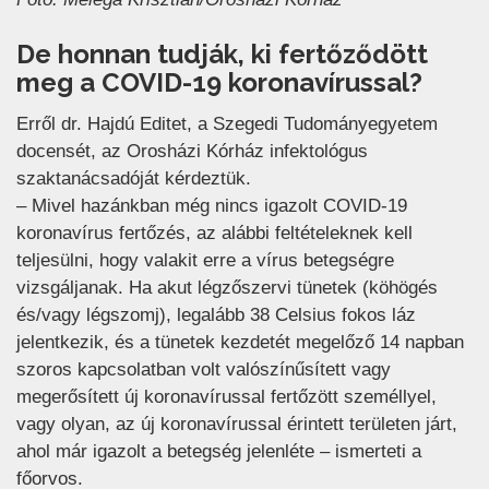
De honnan tudják, ki fertőződött
meg a COVID-19 koronavírussal?
Erről dr. Hajdú Editet, a Szegedi Tudományegyetem
docensét, az Orosházi Kórház infektológus
szaktanácsadóját kérdeztük.
– Mivel hazánkban még nincs igazolt COVID-19
koronavírus fertőzés, az alábbi feltételeknek kell
teljesülni, hogy valakit erre a vírus betegségre
vizsgáljanak. Ha akut légzőszervi tünetek (köhögés
és/vagy légszomj), legalább 38 Celsius fokos láz
jelentkezik, és a tünetek kezdetét megelőző 14 napban
szoros kapcsolatban volt valószínűsített vagy
megerősített új koronavírussal fertőzött személlyel,
vagy olyan, az új koronavírussal érintett területen járt,
ahol már igazolt a betegség jelenléte – ismerteti a
főorvos.