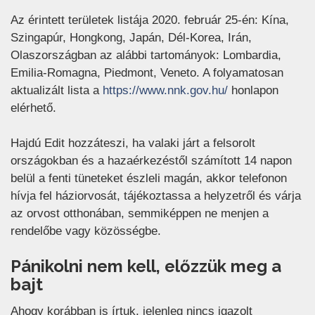
Az érintett területek listája 2020. február 25-én: Kína,
Szingapúr, Hongkong, Japán, Dél-Korea, Irán,
Olaszországban az alábbi tartományok: Lombardia,
Emilia-Romagna, Piedmont, Veneto. A folyamatosan
(új ablakban nyí
aktualizált lista a
https://www.nnk.gov.hu/
honlapon
elérhető.
Hajdú Edit hozzáteszi, ha valaki járt a felsorolt
országokban és a hazaérkezéstől számított 14 napon
belül a fenti tüneteket észleli magán, akkor telefonon
hívja fel háziorvosát, tájékoztassa a helyzetről és várja
az orvost otthonában, semmiképpen ne menjen a
rendelőbe vagy közösségbe.
Pánikolni nem kell, előzzük meg a
bajt
Ahogy korábban is írtuk, jelenleg nincs igazolt