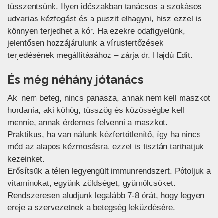
tüsszentsünk. Ilyen időszakban tanácsos a szokásos
udvarias kézfogást és a puszit elhagyni, hisz ezzel is
könnyen terjedhet a kór. Ha ezekre odafigyelünk,
jelentősen hozzájárulunk a vírusfertőzések
terjedésének megállításához – zárja dr. Hajdú Edit.
És még néhány jótanács
Aki nem beteg, nincs panasza, annak nem kell maszkot
hordania, aki köhög, tüsszög és közösségbe kell
mennie, annak érdemes felvenni a maszkot.
Praktikus, ha van nálunk kézfertőtlenítő, így ha nincs
mód az alapos kézmosásra, ezzel is tisztán tarthatjuk
kezeinket.
Erősítsük a télen legyengült immunrendszert. Pótoljuk a
vitaminokat, együnk zöldséget, gyümölcsöket.
Rendszeresen aludjunk legalább 7-8 órát, hogy legyen
ereje a szervezetnek a betegség leküzdésére.