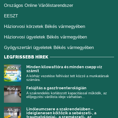
(új ablakban nyílik me
Országos Online Várólistarendszer
(új ablakban nyílik meg)
EESZT
Háziorvosi körzetek Békés vármegyében
Háziorvosi ügyeletek Békés vármegyében
Gyógyszertári ügyeletek Békés vármegyében
LEGFRISSEBB HÍREK
Minden kilowattóra és minden csepp víz
AUG 4
számít
A kórház vezetése felhívást tett közzé a munkatársak
számára.
Felújítás a gasztroenterológián
AUG 4
A szakrendelés korlátozott kapacitással működik, az
előjegyzési várólista ideje várhatóan...
Linóleumcsere a szakrendelőben –
JÚL 30
ideiglenesen költözik a sebészeti-, a
traumatológiai-, a szemészeti-, az