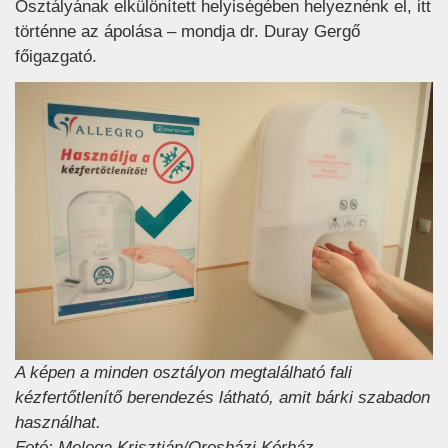
Osztályának elkülönített helyiségében helyeznénk el, itt
történne az ápolása – mondja dr. Duray Gergő
főigazgató.
A képen a minden osztályon megtalálható fali
kézfertőtlenítő berendezés látható, amit bárki szabadon
használhat.
Fotó: Melega Krisztián/Orosházi Kórház