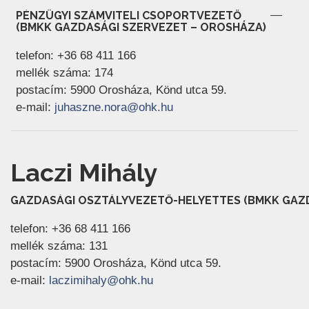
PÉNZÜGYI SZÁMVITELI CSOPORTVEZETŐ
(BMKK GAZDASÁGI SZERVEZET – OROSHÁZA)
telefon: +36 68 411 166
mellék száma: 174
postacím: 5900 Orosháza, Könd utca 59.
(új ablakban nyílik meg)
e-mail:
juhaszne.nora@ohk.hu
Laczi Mihály
GAZDASÁGI OSZTÁLYVEZETŐ-HELYETTES (BMKK GAZ
telefon: +36 68 411 166
mellék száma: 131
postacím: 5900 Orosháza, Könd utca 59.
(új ablakban nyílik meg)
e-mail:
laczimihaly@ohk.hu