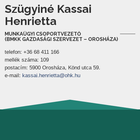
Szügyiné Kassai
Henrietta
MUNKAÜGYI CSOPORTVEZETŐ
(BMKK GAZDASÁGI SZERVEZET – OROSHÁZA)
telefon: +36 68 411 166
mellék száma: 109
postacím: 5900 Orosháza, Könd utca 59.
(új ablakban nyílik meg)
e-mail:
kassai.henrietta@ohk.hu