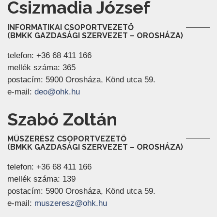
Csizmadia József
INFORMATIKAI CSOPORTVEZETŐ
(BMKK GAZDASÁGI SZERVEZET – OROSHÁZA)
telefon: +36 68 411 166
mellék száma: 365
postacím: 5900 Orosháza, Könd utca 59.
(új ablakban nyílik meg)
e-mail:
deo@ohk.hu
Szabó Zoltán
MŰSZERÉSZ CSOPORTVEZETŐ
(BMKK GAZDASÁGI SZERVEZET – OROSHÁZA)
telefon: +36 68 411 166
mellék száma: 139
postacím: 5900 Orosháza, Könd utca 59.
(új ablakban nyílik meg)
e-mail:
muszeresz@ohk.hu