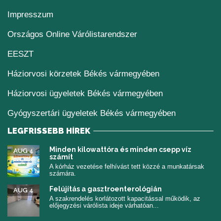
Impresszum
(új ablakban nyílik me
Országos Online Várólistarendszer
(új ablakban nyílik meg)
EESZT
Háziorvosi körzetek Békés vármegyében
Háziorvosi ügyeletek Békés vármegyében
Gyógyszertári ügyeletek Békés vármegyében
LEGFRISSEBB HÍREK
Minden kilowattóra és minden csepp víz
AUG 4
számít
A kórház vezetése felhívást tett közzé a munkatársak
számára.
Felújítás a gasztroenterológián
AUG 4
A szakrendelés korlátozott kapacitással működik, az
előjegyzési várólista ideje várhatóan...