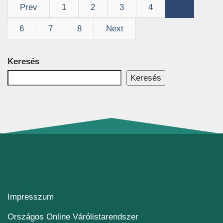
Prev
1
2
3
4
5
6
7
8
Next
Keresés
Keresés
Impresszum
(új ablakban nyílik me
Országos Online Várólistarendszer