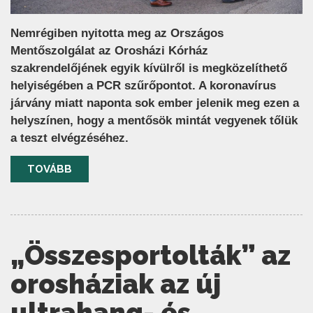
Nemrégiben nyitotta meg az Országos
Mentőszolgálat az Orosházi Kórház
szakrendelőjének egyik kívülről is megközelíthető
helyiségében a PCR szűrőpontot. A koronavírus
járvány miatt naponta sok ember jelenik meg ezen a
helyszínen, hogy a mentősök mintát vegyenek tőlük
a teszt elvégzéséhez.
TOVÁBB
„Összesportolták” az
orosháziak az új
ultrahang- és