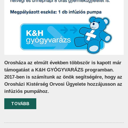
Orosháza az elmúlt években többször is kapott már
támogatást a K&H GYÓGYVARÁZS programban.
2017-ben is számítunk az önök segítségére, hogy az
Orosházi Kistérség Orvosi Ügyelete hozzájusson az
infúziós pumpához.
TOVÁBB