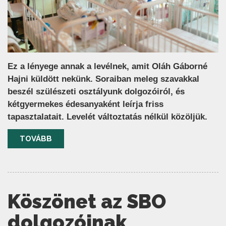
Ez a lényege annak a levélnek, amit Oláh Gáborné
Hajni küldött nekünk. Soraiban meleg szavakkal
beszél szülészeti osztályunk dolgozóiról, és
kétgyermekes édesanyaként leírja friss
tapasztalatait. Levelét változtatás nélkül közöljük.
TOVÁBB
Köszönet az SBO
dolgozóinak