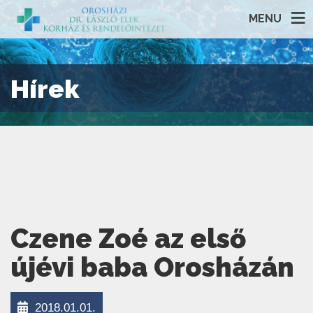
MENU
Hírek
Czene Zoé az első
újévi baba Orosházán
2018.01.01.