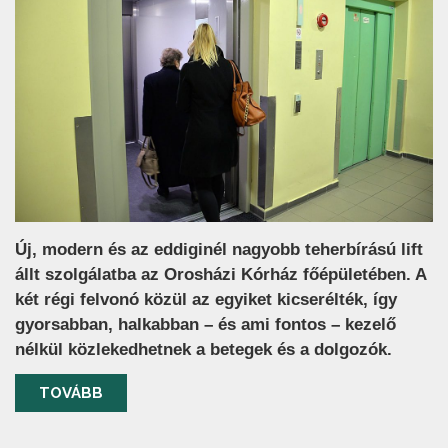
Új, modern és az eddiginél nagyobb teherbírású lift
állt szolgálatba az Orosházi Kórház főépületében. A
két régi felvonó közül az egyiket kicserélték, így
gyorsabban, halkabban – és ami fontos – kezelő
nélkül közlekedhetnek a betegek és a dolgozók.
TOVÁBB