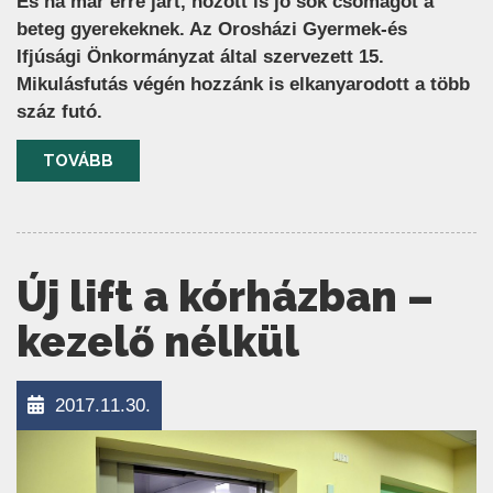
És ha már erre járt, hozott is jó sok csomagot a
beteg gyerekeknek. Az Orosházi Gyermek-és
Ifjúsági Önkormányzat által szervezett 15.
Mikulásfutás végén hozzánk is elkanyarodott a több
száz futó.
TOVÁBB
Új lift a kórházban –
kezelő nélkül
2017.11.30.