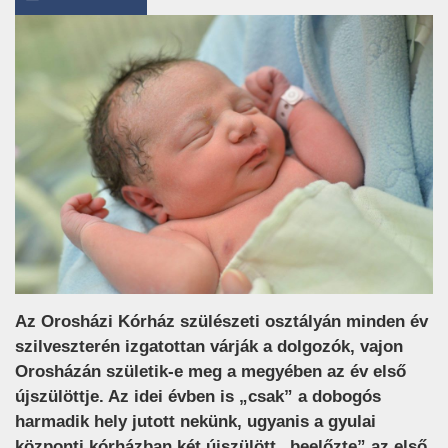
Az Orosházi Kórház szülészeti osztályán minden év
szilveszterén izgatottan várják a dolgozók, vajon
Orosházán születik-e meg a megyében az év első
újszülöttje. Az idei évben is „csak” a dobogós
harmadik hely jutott nekünk, ugyanis a gyulai
központi kórházban két újszülött „beelőzte” az első