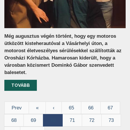
Még augusztus végén történt, hogy egy motoros
ütközött kisteherautóval a Vásárhelyi úton, a
motorost életveszélyes sérülésekkel szállították az
Orosházi Kórházba. Hamarosan kiderült, hogy a
városban közismert Dominkó Gábor szenvedett
balesetet.
TOVÁBB
Prev
«
‹
65
66
67
68
69
70
71
72
73