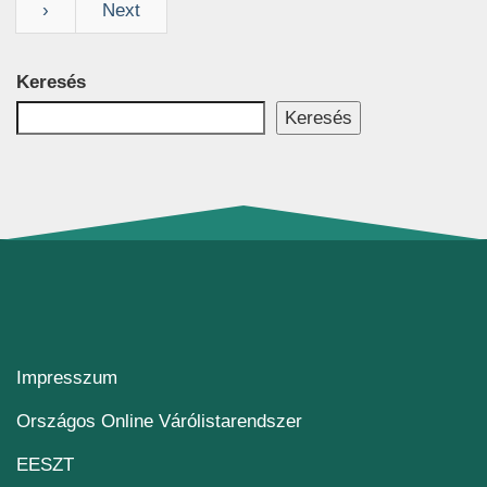
›
Next
Keresés
Keresés
Impresszum
(új ablakban nyílik me
Országos Online Várólistarendszer
(új ablakban nyílik meg)
EESZT