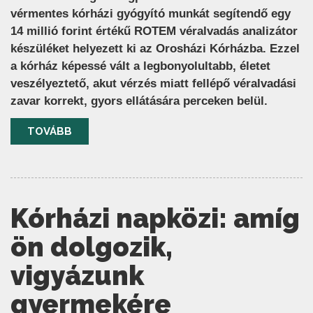
vérmentes kórházi gyógyító munkát segítendő egy
14 millió forint értékű ROTEM véralvadás analizátor
készüléket helyezett ki az Orosházi Kórházba. Ezzel
a kórház képessé vált a legbonyolultabb, életet
veszélyeztető, akut vérzés miatt fellépő véralvadási
zavar korrekt, gyors ellátására perceken belül.
TOVÁBB
Kórházi napközi: amíg
ön dolgozik,
vigyázunk
gyermekére