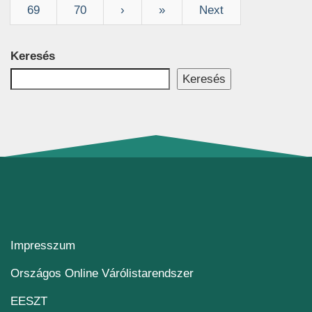
69
70
›
»
Next
Keresés
Keresés
Impresszum
(új ablakban nyílik me
Országos Online Várólistarendszer
(új ablakban nyílik meg)
EESZT