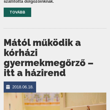
szállította dolgozóinknak.
TOVÁBB
Mától működik a
kórházi
gyermekmegőrző –
itt a házirend
2018.06.18.