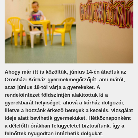
Ahogy már itt is közöltük, június 14-én átadtuk az
Orosházi Kórház gyermekmegőrzőjét, ami mától,
azaz június 18-tól várja a gyerekeket. A
rendelőintézet földszintjén alakítottuk ki a
gyerekbarát helyiséget, ahová a kórház dolgozói,
illetve a hozzánk érkező betegek a kezelés, vizsgálat
ideje alatt bevihetik gyermeküket. Hétköznaponként
a délelőtti órákban felügyeletet biztosítunk, így a
felnőttek nyugodtan intézhetik dolgukat.