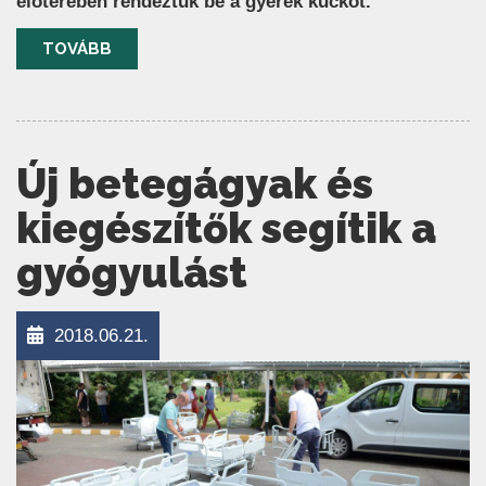
előterében rendeztük be a gyerek kuckót.
TOVÁBB
Új betegágyak és
kiegészítők segítik a
gyógyulást
2018.06.21.