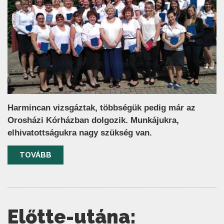
Harmincan vizsgáztak, többségük pedig már az
Orosházi Kórházban dolgozik. Munkájukra,
elhivatottságukra nagy szükség van.
TOVÁBB
Előtte-utána: