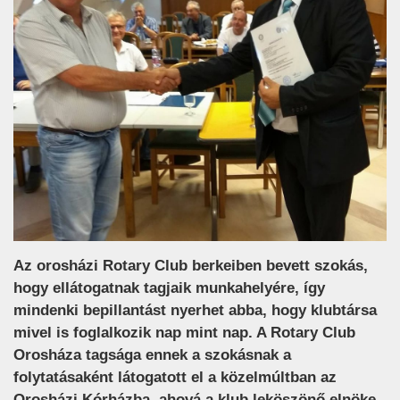
Az orosházi Rotary Club berkeiben bevett szokás,
hogy ellátogatnak tagjaik munkahelyére, így
mindenki bepillantást nyerhet abba, hogy klubtársa
mivel is foglalkozik nap mint nap. A Rotary Club
Orosháza tagsága ennek a szokásnak a
folytatásaként látogatott el a közelmúltban az
Orosházi Kórházba, ahová a klub leköszönő elnöke,