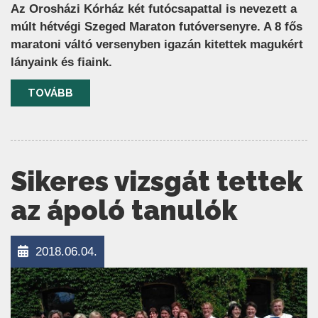
Az Orosházi Kórház két futócsapattal is nevezett a
múlt hétvégi Szeged Maraton futóversenyre. A 8 fős
maratoni váltó versenyben igazán kitettek magukért
lányaink és fiaink.
TOVÁBB
Sikeres vizsgát tettek
az ápoló tanulók
2018.06.04.