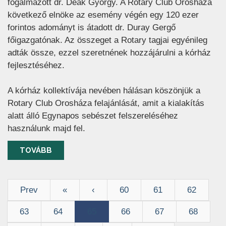
fogalmazott dr. Deák György. A Rotary Club Orosháza
következő elnöke az esemény végén egy 120 ezer
forintos adományt is átadott dr. Duray Gergő
főigazgatónak. Az összeget a Rotary tagjai egyénileg
adták össze, ezzel szeretnének hozzájárulni a kórház
fejlesztéséhez.
A kórház kollektívája nevében hálásan köszönjük a
Rotary Club Orosháza felajánlását, amit a kialakítás
alatt álló Egynapos sebészet felszereléséhez
használunk majd fel.
TOVÁBB
Prev
«
‹
60
61
62
63
64
65
66
67
68