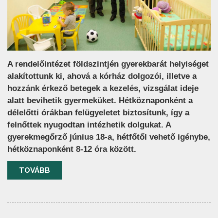
A rendelőintézet földszintjén gyerekbarát helyiséget
alakítottunk ki, ahová a kórház dolgozói, illetve a
hozzánk érkező betegek a kezelés, vizsgálat ideje
alatt bevihetik gyermeküket. Hétköznaponként a
délelőtti órákban felügyeletet biztosítunk, így a
felnőttek nyugodtan intézhetik dolgukat. A
gyerekmegőrző június 18-a, hétfőtől vehető igénybe,
hétköznaponként 8-12 óra között.
TOVÁBB