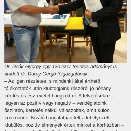
Dr. Deák György egy 120 ezer forintos adományt is
átadott dr. Duray Gergő főigazgatónak.
– Az igen részletes, s mindenki által érthető
tájékoztatók után klubtagjaink részéről jó néhány
kérdés és észrevétel hangzott el. A felvetésekre –
legyen az pozitív vagy negatív – vendéglátóink
őszintén, kertelés nélkül válaszoltak, amit külön
köszönünk. Kiváló hangulatban telt a kihelyezett
klubülés, pozitív élmények értek minket a kórházban –