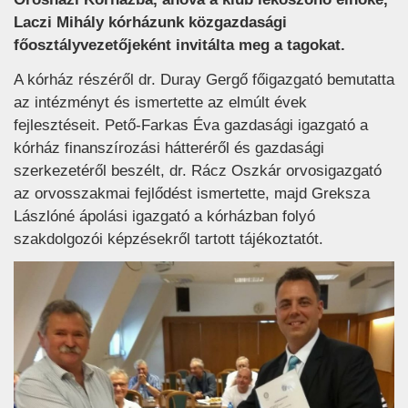
Laczi Mihály kórházunk közgazdasági
főosztályvezetőjeként invitálta meg a tagokat.
A kórház részéről dr. Duray Gergő főigazgató bemutatta
az intézményt és ismertette az elmúlt évek
fejlesztéseit. Pető-Farkas Éva gazdasági igazgató a
kórház finanszírozási hátteréről és gazdasági
szerkezetéről beszélt, dr. Rácz Oszkár orvosigazgató
az orvosszakmai fejlődést ismertette, majd Greksza
Lászlóné ápolási igazgató a kórházban folyó
szakdolgozói képzésekről tartott tájékoztatót.