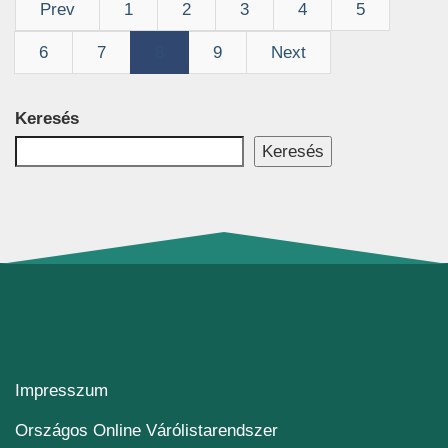
Prev
1
2
3
4
5
6
7
8
9
Next
Keresés
Keresés
Impresszum
(új ablakban nyílik me
Országos Online Várólistarendszer