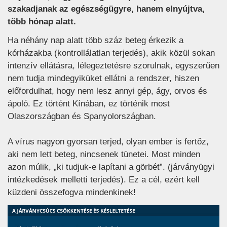
szakadjanak az egészségügyre, hanem elnyújtva,
több hónap alatt.
Ha néhány nap alatt több száz beteg érkezik a
kórházakba (kontrollálatlan terjedés), akik közül sokan
intenzív ellátásra, lélegeztetésre szorulnak, egyszerűen
nem tudja mindegyiküket ellátni a rendszer, hiszen
előfordulhat, hogy nem lesz annyi gép, ágy, orvos és
ápoló. Ez történt Kínában, ez történik most
Olaszországban és Spanyolországban.
A vírus nagyon gyorsan terjed, olyan ember is fertőz,
aki nem lett beteg, nincsenek tünetei. Most minden
azon múlik, „ki tudjuk-e lapítani a görbét”. (járványügyi
intézkedések melletti terjedés). Ez a cél, ezért kell
küzdeni összefogva mindenkinek!