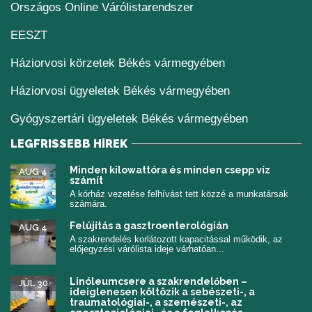
(új ablakban nyílik me
Országos Online Várólistarendszer
(új ablakban nyílik meg)
EESZT
Háziorvosi körzetek Békés vármegyében
Háziorvosi ügyeletek Békés vármegyében
Gyógyszertári ügyeletek Békés vármegyében
LEGFRISSEBB HÍREK
Minden kilowattóra és minden csepp víz
AUG 4
számít
A kórház vezetése felhívást tett közzé a munkatársak
számára.
Felújítás a gasztroenterológián
AUG 4
A szakrendelés korlátozott kapacitással működik, az
előjegyzési várólista ideje várhatóan...
Linóleumcsere a szakrendelőben –
JÚL 30
ideiglenesen költözik a sebészeti-, a
traumatológiai-, a szemészeti-, az