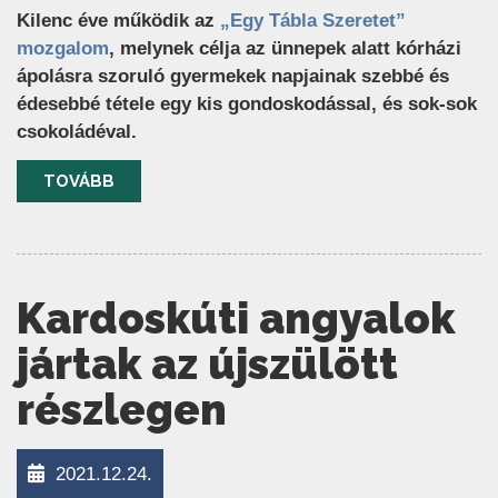
Kilenc éve működik az
„Egy Tábla Szeretet”
mozgalom
, melynek célja az ünnepek alatt kórházi
ápolásra szoruló gyermekek napjainak szebbé és
édesebbé tétele egy kis gondoskodással, és sok-sok
csokoládéval.
TOVÁBB
Kardoskúti angyalok
jártak az újszülött
részlegen
2021.12.24.