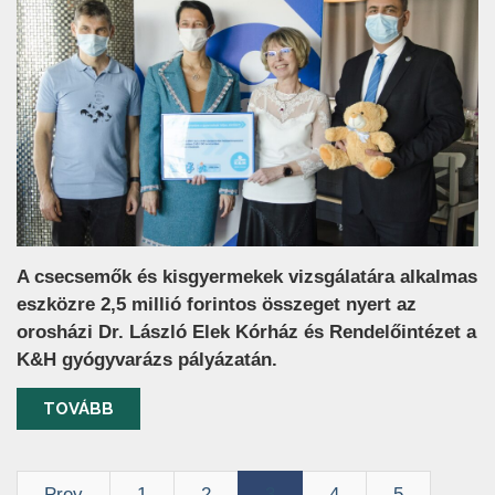
A csecsemők és kisgyermekek vizsgálatára alkalmas
eszközre 2,5 millió forintos összeget nyert az
orosházi Dr. László Elek Kórház és Rendelőintézet a
K&H gyógyvarázs pályázatán.
TOVÁBB
Prev
1
2
3
4
5