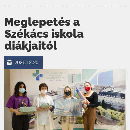
Meglepetés a
Székács iskola
diákjaitól
2021.12.20.