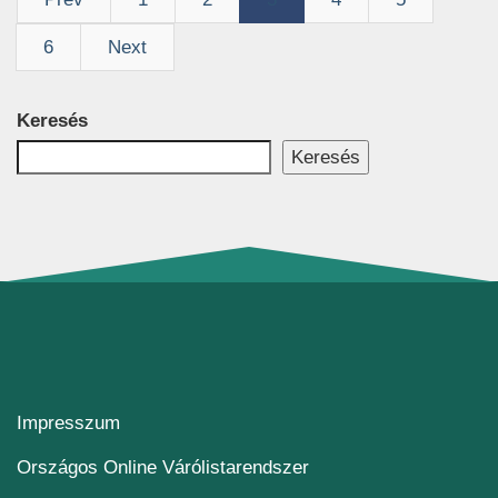
6
Next
Keresés
Keresés
Impresszum
(új ablakban nyílik me
Országos Online Várólistarendszer