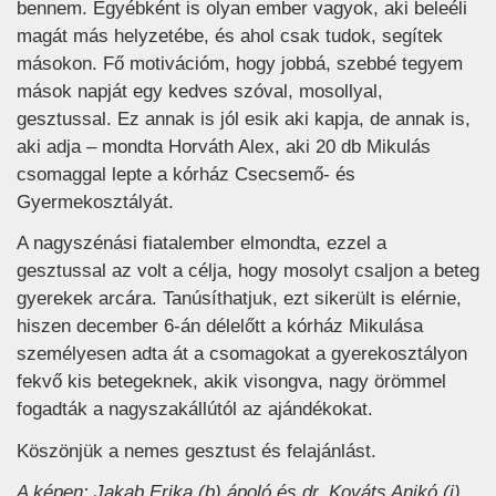
bennem. Egyébként is olyan ember vagyok, aki beleéli
magát más helyzetébe, és ahol csak tudok, segítek
másokon. Fő motivációm, hogy jobbá, szebbé tegyem
mások napját egy kedves szóval, mosollyal,
gesztussal. Ez annak is jól esik aki kapja, de annak is,
aki adja – mondta Horváth Alex, aki 20 db Mikulás
csomaggal lepte a kórház Csecsemő- és
Gyermekosztályát.
A nagyszénási fiatalember elmondta, ezzel a
gesztussal az volt a célja, hogy mosolyt csaljon a beteg
gyerekek arcára. Tanúsíthatjuk, ezt sikerült is elérnie,
hiszen december 6-án délelőtt a kórház Mikulása
személyesen adta át a csomagokat a gyerekosztályon
fekvő kis betegeknek, akik visongva, nagy örömmel
fogadták a nagyszakállútól az ajándékokat.
Köszönjük a nemes gesztust és felajánlást.
A képen: Jakab Erika (b) ápoló és dr. Kováts Anikó (j)