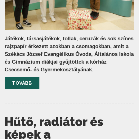
Játékok, társasjátékok, tollak, ceruzák és sok színes
rajzpapír érkezett azokban a csomagokban, amit a
Székács József Evangélikus Óvoda, Általános Iskola
és Gimnázium diákjai gyűjtöttek a kórház
Csecsemő- és Gyermekosztályának.
TOVÁBB
Hűtő, radiátor és
képek a