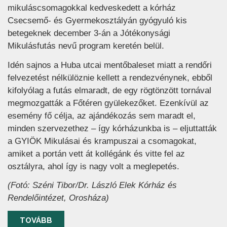
mikuláscsomagokkal kedveskedett a kórház
Csecsemő- és Gyermekosztályán gyógyuló kis
betegeknek december 3-án a Jótékonysági
Mikulásfutás nevű program keretén belül.
Idén sajnos a Huba utcai mentőbaleset miatt a rendőri
felvezetést nélkülöznie kellett a rendezvénynek, ebből
kifolyólag a futás elmaradt, de egy rögtönzött tornával
megmozgatták a Főtéren gyülekezőket. Ezenkívül az
esemény fő célja, az ajándékozás sem maradt el,
minden szervezethez – így kórházunkba is – eljuttatták
a GYIÖK Mikulásai és krampuszai a csomagokat,
amiket a portán vett át kollégánk és vitte fel az
osztályra, ahol így is nagy volt a meglepetés.
(Fotó: Széni Tibor/Dr. László Elek Kórház és
Rendelőintézet, Orosháza)
TOVÁBB