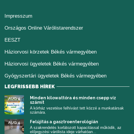
Impresszum
(új ablakban nyílik me
Országos Online Várólistarendszer
(új ablakban nyílik meg)
EESZT
Háziorvosi körzetek Békés vármegyében
Háziorvosi ügyeletek Békés vármegyében
Gyógyszertári ügyeletek Békés vármegyében
LEGFRISSEBB HÍREK
Minden kilowattóra és minden csepp víz
AUG 4
számít
A kórház vezetése felhívást tett közzé a munkatársak
számára.
Felújítás a gasztroenterológián
AUG 4
A szakrendelés korlátozott kapacitással működik, az
előjegyzési várólista ideje várhatóan...