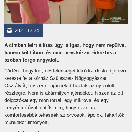
2021.12.24.
A címben leírt állítás úgy is igaz, hogy nem repülve,
hanem két lábon, és nem üres kézzel érkeztek a
szóban forgó angyalok.
Történt, hogy két, névtelenséget kérő kardoskúti jótevő
kereste fel a kórház Szülészet- Nőgyógyászati
Osztályát, miszerint ajándékot hoztak az újszülött
részlegre. Nem is akármilyen ajándékot, hiszen az ott
dolgozókat egy monitorral, egy mikróval és egy
kenyérpirítóval lepték meg, hogy ezzel is
komfortosabbá tehessék az orvosok, ápolók, takarítók
munkakörülményeit.