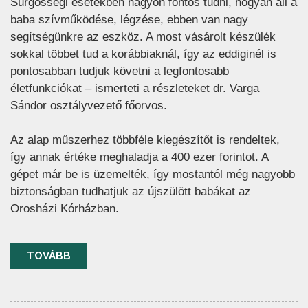
Sürgősségi esetekben nagyon fontos tudni, hogyan áll a
baba szívműködése, légzése, ebben van nagy
segítségünkre az eszköz. A most vásárolt készülék
sokkal többet tud a korábbiaknál, így az eddiginél is
pontosabban tudjuk követni a legfontosabb
életfunkciókat – ismerteti a részleteket dr. Varga
Sándor osztályvezető főorvos.
Az alap műszerhez többféle kiegészítőt is rendeltek,
így annak értéke meghaladja a 400 ezer forintot. A
gépet már be is üzemelték, így mostantól még nagyobb
biztonságban tudhatjuk az újszülött babákat az
Orosházi Kórházban.
TOVÁBB