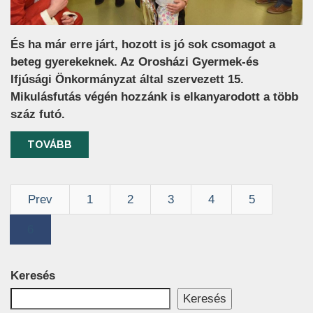
És ha már erre járt, hozott is jó sok csomagot a
beteg gyerekeknek. Az Orosházi Gyermek-és
Ifjúsági Önkormányzat által szervezett 15.
Mikulásfutás végén hozzánk is elkanyarodott a több
száz futó.
TOVÁBB
Prev
1
2
3
4
5
6
Keresés
Keresés