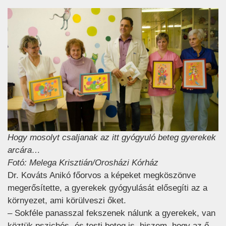
Hogy mosolyt csaljanak az itt gyógyuló beteg gyerekek
arcára…
Fotó: Melega Krisztián/Orosházi Kórház
Dr. Kováts Anikó főorvos a képeket megköszönve
megerősítette, a gyerekek gyógyulását elősegíti az a
környezet, ami körülveszi őket.
– Sokféle panasszal fekszenek nálunk a gyerekek, van
köztük pszichés- és testi beteg is, hiszem, hogy az ő