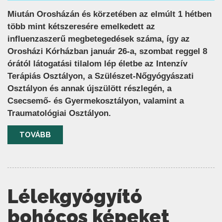
Miután Orosházán és körzetében az elmúlt 1 hétben
több mint kétszeresére emelkedett az
influenzaszerű megbetegedések száma, így az
Orosházi Kórházban január 26-a, szombat reggel 8
órától látogatási tilalom lép életbe az Intenzív
Terápiás Osztályon, a Szülészet-Nőgyógyászati
Osztályon és annak újszülött részlegén, a
Csecsemő- és Gyermekosztályon, valamint a
Traumatológiai Osztályon.
TOVÁBB
Lélekgyógyító
bohócos képeket