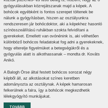
gyógyulásukban közrejátszanak majd a képek. A
bohócok egyébként is fontos szerepet töltenek be
nálunk a gyógyításban, hiszen az osztályunkra
rendszeresen jár bohócdoktor, aki a képekhez hasonló
színösszeállítású ruhákban szokta felvidítani a
gyerekeket. Emellett van ovónénink is, aki vélhetően
különböző bohócos feladatokat fog adni a gyerekeknek,
hogy elterelje figyelmüket a betegségükről és a
gyógyulás alatt is alkothassanak – mondta dr. Kováts
Anikó.
A Balogh Örse által festett bohócos sorozat négy
képből áll, az alkotásokat színes keretben
adományozta az osztálynak. A képek hamarosan
felkerülnek a falra, így a bohócok megkezdhetik
lélekgyógyító munkájukat.
TOVÁBB