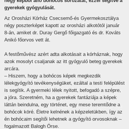
négy képből álló bohócos sorozatát, ezzel segítve a
gyerekek gyógyulását.
Az Orosházi Kórház Csecsemő-és Gyermekosztálya
négy poszterképet kapott az orosházi alkotótól január
8-án, amiket dr. Duray Gergő főigazgató és dr. Kováts
Anikó főorvos vett át.
A festőművész azért adta alkotásait a kórháznak, hogy
azok mosolyt csaljanak az itt gyógyuló beteg gyerekek
arcára.
– Hiszem, hogy a bohócos képek megkezdik
lélekgyógyító tevékenységüket, ezáltal a testi felépülést
is segítik. A gyermeki lélek nyitott, befogadó a szépre,
a jóra. Szeretném, ha a gyerekek fantáziája a képek
láttán beindulna, egy történet, egy mese teremtődne a
bohócok köré. Életre kelnének a képzeletükben, így az
én bohócaim segítői lehetnek a gyógyító orvosoknak –
fogalmazott Balogh Örse.