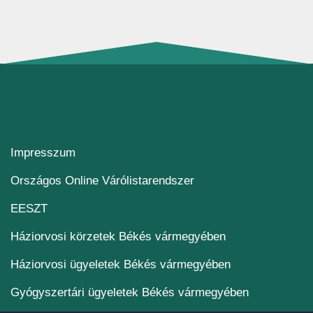
Impresszum
(új ablakban nyílik me
Országos Online Várólistarendszer
(új ablakban nyílik meg)
EESZT
Háziorvosi körzetek Békés vármegyében
Háziorvosi ügyeletek Békés vármegyében
Gyógyszertári ügyeletek Békés vármegyében