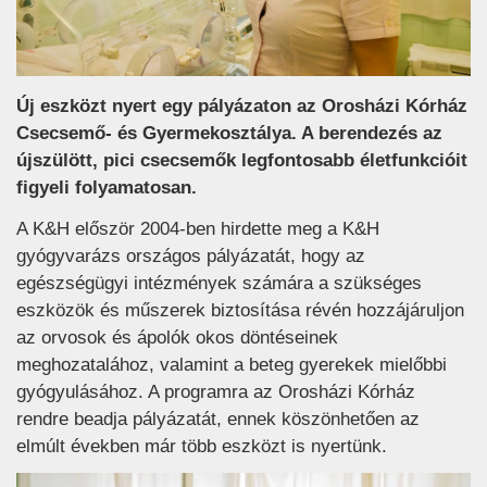
Új eszközt nyert egy pályázaton az Orosházi Kórház
Csecsemő- és Gyermekosztálya. A berendezés az
újszülött, pici csecsemők legfontosabb életfunkcióit
figyeli folyamatosan.
A K&H először 2004-ben hirdette meg a K&H
gyógyvarázs országos pályázatát, hogy az
egészségügyi intézmények számára a szükséges
eszközök és műszerek biztosítása révén hozzájáruljon
az orvosok és ápolók okos döntéseinek
meghozatalához, valamint a beteg gyerekek mielőbbi
gyógyulásához. A programra az Orosházi Kórház
rendre beadja pályázatát, ennek köszönhetően az
elmúlt években már több eszközt is nyertünk.