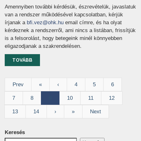
Amennyiben további kérdésük, észrevételük, javaslatuk
van a rendszer működésével kapcsolatban, kérjük
(új ablakban nyílik meg)
írjanak a
bfi.vez@ohk.hu
email címre, és ha olyat
kérdeznek a rendszerről, ami nincs a listában, frissítjük
is a felsorolást, hogy betegeink minél könnyebben
eligazodjanak a szakrendelésen.
TOVÁBB
Prev
«
‹
4
5
6
7
8
9
10
11
12
13
14
›
»
Next
Keresés