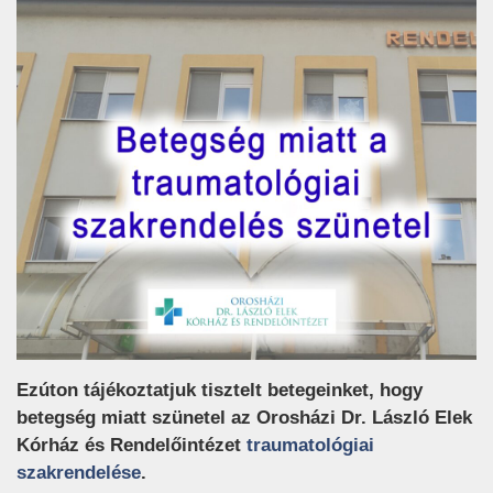
Ezúton tájékoztatjuk tisztelt betegeinket, hogy
betegség miatt szünetel az Orosházi Dr. László Elek
Kórház és Rendelőintézet
traumatológiai
(új ablakban nyílik meg)
szakrendelése
.