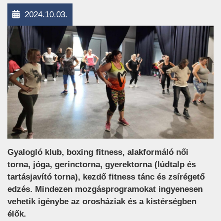
2024.10.03.
Gyalogló klub, boxing fitness, alakformáló női
torna, jóga, gerinctorna, gyerektorna (lúdtalp és
tartásjavító torna), kezdő fitness tánc és zsírégető
edzés. Mindezen mozgásprogramokat ingyenesen
vehetik igénybe az orosháziak és a kistérségben
élők.