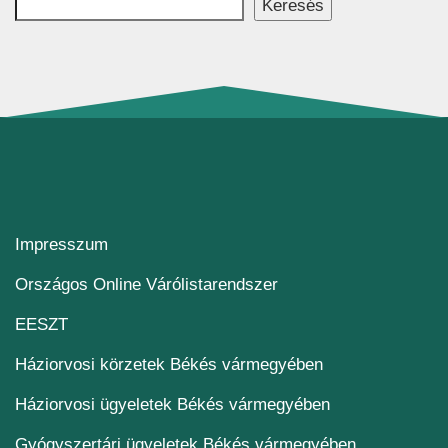
Keresés
Impresszum
(új ablakban nyílik me
Országos Online Várólistarendszer
(új ablakban nyílik meg)
EESZT
Háziorvosi körzetek Békés vármegyében
Háziorvosi ügyeletek Békés vármegyében
Gyógyszertári ügyeletek Békés vármegyében