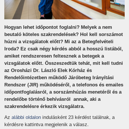
Hogyan lehet időpontot foglalni? Melyek a nem
beutaló köteles szakrendelések? Hol kell sorszámot
húzni a vizsgálatok előtt? Mi az a Betegfelvételi
Iroda? Ez csak négy kérdés abból a hosszú listából,
amiket rendszeresen feltesznek a betegek a
vizsgálatok előtt. Összeszedtük tehát, mit kell tudni
az Orosházi Dr. László Elek Kórház és
Rendelőintézetben működő Járóbeteg Irányítási
Rendszer (JIR) működéséről, a telefonos és emailes
időpontfoglalásról, a sorszámhúzás menetéről és a
rendelőbe történő behívásról annak, aki a
szakrendelésre érkezik vizsgálatra.
(új ablakban nyílik meg)
Az
alábbi oldalon
indulásként 23 kérdést találnak, a
kérdésre kattintva megjelenik a válasz.