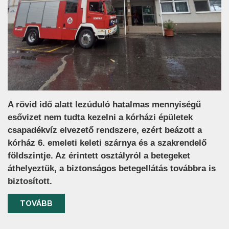
A rövid idő alatt lezúduló hatalmas mennyiségű
esővizet nem tudta kezelni a kórházi épületek
csapadékvíz elvezető rendszere, ezért beázott a
kórház 6. emeleti keleti szárnya és a szakrendelő
földszintje. Az érintett osztályról a betegeket
áthelyeztük, a biztonságos betegellátás továbbra is
biztosított.
TOVÁBB