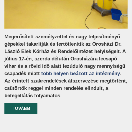
Megerősített személyzettel és nagy teljesítményű
gépekkel takarítják és fertőtlenítik az Orosházi Dr.
László Elek Kórház és Rendelőintézet helyiségeit. A
július 17-én, szerda délután Orosházára lecsapó
vihar és a rövid idő alatt lezúduló nagy mennyiségű
(új a
csapadék miatt
több helyen beázott az intézmény
.
Az érintett szakrendelések átszervezése megtörtént,
csütörtök reggel minden rendelés elindult, a
betegellátás folyamatos.
TOVÁBB