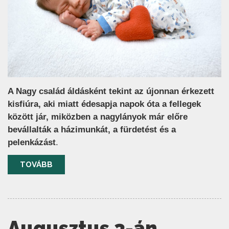
A Nagy család áldásként tekint az újonnan érkezett
kisfiúra, aki miatt édesapja napok óta a fellegek
között jár, miközben a nagylányok már előre
bevállalták a házimunkát, a fürdetést és a
pelenkázást
.
TOVÁBB
Augusztus 3-án