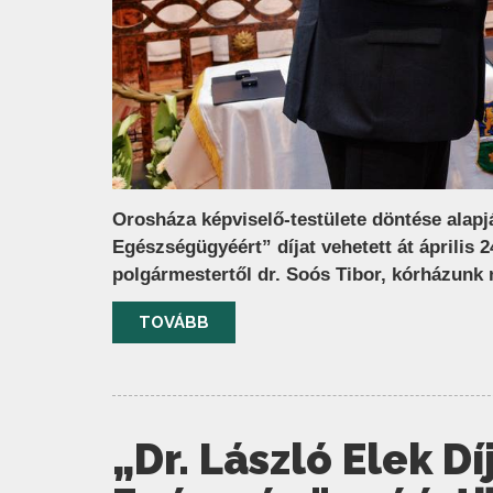
Orosháza képviselő-testülete döntése alapj
Egészségügyéért” díjat vehetett át április
polgármestertől dr. Soós Tibor, kórházunk 
TOVÁBB
„Dr. László Elek D