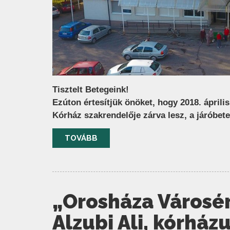
Tisztelt Betegeink!
Ezúton értesítjük önöket, hogy 2018. áprili
Kórház szakrendelője zárva lesz, a járóbete
TOVÁBB
„Orosháza Városért
Alzubi Ali, kórház