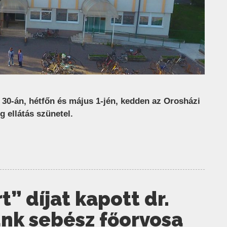
s 30-án, hétfőn és május 1-jén, kedden az Orosházi
g ellátás szünetel.
” díjat kapott dr.
unk sebész főorvosa