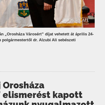
n „Orosháza Városért” díjat vehetett át április 24-
polgármestertől dr. Alzubi Ali sebészeti
íj Orosháza
 elismerést kapott
órházunk nyugalmazott