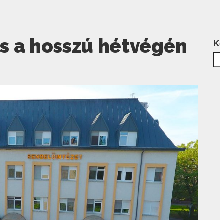
és a hosszú hétvégén
K