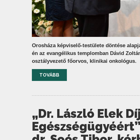
Orosháza képviselő-testülete döntése alapjá
én az evangélikus templomban Dávid Zoltán 
osztályvezető főorvos, klinikai onkológus.
TOVÁBB
„Dr. László Elek D
Egészségügyéért”
dr. Soós Tibor, k