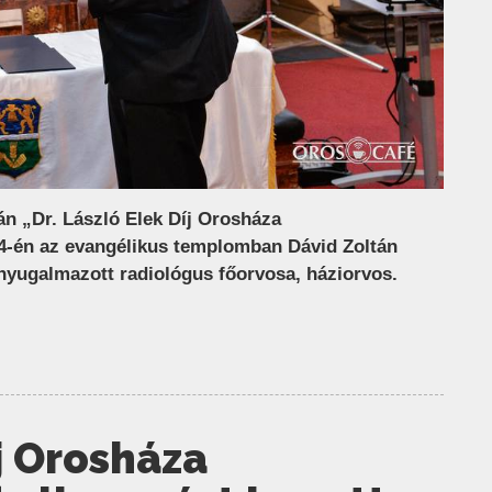
án „Dr. László Elek Díj Orosháza
 24-én az evangélikus templomban Dávid Zoltán
nyugalmazott radiológus főorvosa, háziorvos.
íj Orosháza