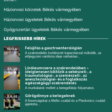
Háziorvosi körzetek Békés vármegyében
Háziorvosi ügyeletek Békés vármegyében
Gyógyszertári ügyeletek Békés vármegyében
LEGFRISSEBB HÍREK
Felújítás a gasztroenterológián
AUG 4
A szakrendelés korlátozott kapacitással működik, az
előjegyzési várólista ideje várhatóan...
Linóleumcsere a szakrendelőben –
JÚL 30
ideiglenesen költözik a sebészeti-, a
traumatológiai-, a szemészeti-, az
aneszteziológiai- és a foglalkozás
egészségügyi szakrendelés
A munkálatok mellett a betegellátás folyamatos.
Görögdinnye a betegeknek
JÚL 28
A finomságokat a Mellis család és a Pleskonics család
ajánlotta...