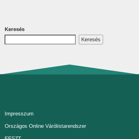
Keresés
Keresés
Impresszum
(új ablakban nyílik me
Országos Online Várólistarendszer
(új ablakban nyílik meg)
EESZT