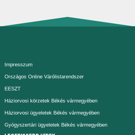
Impresszum
(új ablakban nyílik me
Országos Online Várólistarendszer
(új ablakban nyílik meg)
EESZT
Háziorvosi körzetek Békés vármegyében
Háziorvosi ügyeletek Békés vármegyében
Gyógyszertári ügyeletek Békés vármegyében