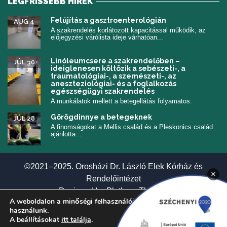
LEGFRISSEBB HÍREK
Felújítás a gasztroenterológián
AUG 4
A szakrendelés korlátozott kapacitással működik, az
előjegyzési várólista ideje várhatóan...
Linóleumcsere a szakrendelőben –
JÚL 30
ideiglenesen költözik a sebészeti-, a
traumatológiai-, a szemészeti-, az
aneszteziológiai- és a foglalkozás
egészségügyi szakrendelés
A munkálatok mellett a betegellátás folyamatos.
Görögdinnye a betegeknek
JÚL 28
A finomságokat a Mellis család és a Pleskonics család
ajánlotta...
©2021–2025. Orosházi Dr. László Elek Kórház és
×
Rendelőintézet
(új ablakban nyí
Designed by
Plethora Themes
A weboldalon a minőségi felhasználói élmény érdekében sütiket
használunk.
A beállításokat
itt találja
.