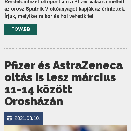
Rendelőintézet oltópontjain a Pfizer vakcina mellett
az orosz Sputnik V oltóanyagot kapják az érintettek.
Írjuk, melyiket mikor és hol vehetik fel.
TOVÁBB
Pfizer és AstraZeneca
oltás is lesz március
11-14 között
Orosházán
2021.03.10.