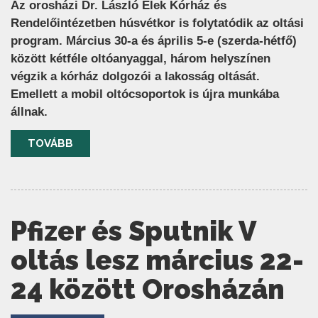
Az orosházi Dr. László Elek Kórház és
Rendelőintézetben húsvétkor is folytatódik az oltási
program. Március 30-a és április 5-e (szerda-hétfő)
között kétféle oltóanyaggal, három helyszínen
végzik a kórház dolgozói a lakosság oltását.
Emellett a mobil oltócsoportok is újra munkába
állnak.
TOVÁBB
Pfizer és Sputnik V
oltás lesz március 22-
24 között Orosházán