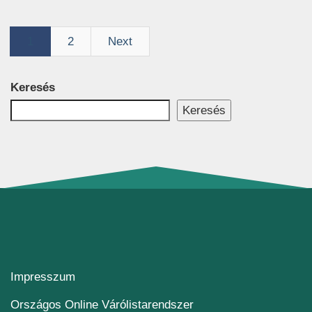
1
2
Next
Keresés
Keresés
Impresszum
(új ablakban nyílik me
Országos Online Várólistarendszer