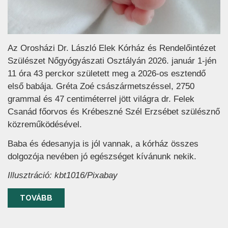
Az Orosházi Dr. László Elek Kórház és Rendelőintézet
Szülészet Nőgyógyászati Osztályán 2026. január 1-jén
11 óra 43 perckor született meg a 2026-os esztendő
első babája. Gréta Zoé császármetszéssel, 2750
grammal és 47 centiméterrel jött világra dr. Felek
Csanád főorvos és Krébeszné Szél Erzsébet szülésznő
közreműködésével.
Baba és édesanyja is jól vannak, a kórház összes
dolgozója nevében jó egészséget kívánunk nekik.
Illusztráció: kbt1016/Pixabay
TOVÁBB