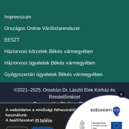
Impresszum
(új ablakban nyílik me
Országos Online Várólistarendszer
(új ablakban nyílik meg)
EESZT
Háziorvosi körzetek Békés vármegyében
Háziorvosi ügyeletek Békés vármegyében
Gyógyszertári ügyeletek Békés vármegyében
©2021–2025. Orosházi Dr. László Elek Kórház és
×
Rendelőintézet
(új ablakban nyí
Designed by
Plethora Themes
A weboldalon a minőségi felhasználói élmény érdekében sütiket
használunk.
A beállításokat
itt találja
.