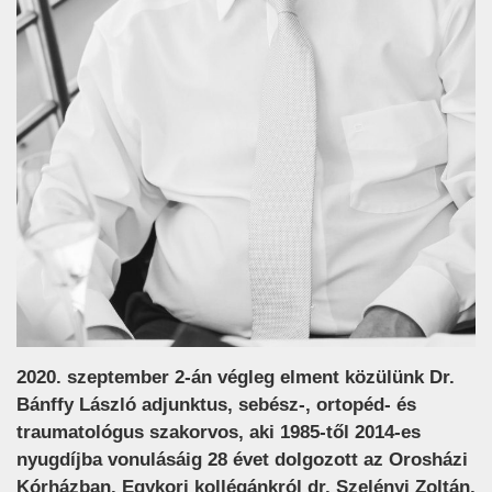
2020. szeptember 2-án végleg elment közülünk Dr.
Bánffy László adjunktus, sebész-, ortopéd- és
traumatológus szakorvos, aki 1985-től 2014-es
nyugdíjba vonulásáig 28 évet dolgozott az Orosházi
Kórházban. Egykori kollégánkról dr. Szelényi Zoltán,