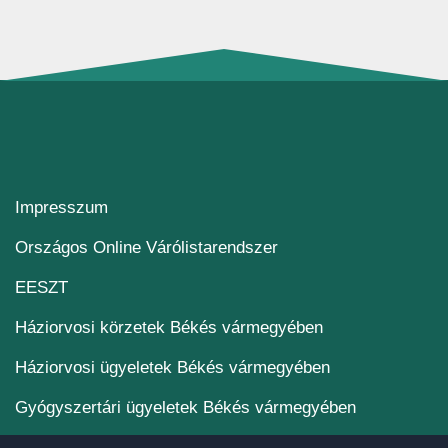
Impresszum
(új ablakban nyílik me
Országos Online Várólistarendszer
(új ablakban nyílik meg)
EESZT
Háziorvosi körzetek Békés vármegyében
Háziorvosi ügyeletek Békés vármegyében
Gyógyszertári ügyeletek Békés vármegyében