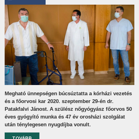
Megható ünnepségen búcsúztatta a kórházi vezetés
és a főorvosi kar 2020. szeptember 29-én dr.
Patakfalvi Jánost. A szülész nőgyógyász főorvos 50
éves gyógyító munka és 47 év orosházi szolgálat
után ténylegesen nyugdíjba vonult.
TOVÁBB