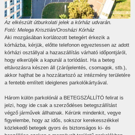
Az elkészült útburkolati jelek a kórház udvarán.
Fotó: Melega Krisztián/Orosházi Kórház
Aki mozgásában korlátozott betegért érkezik a
kórházba, kérjük, előtte telefonon egyeztessen az adott
kórházi osztállyal a hazaszállítás várható időpontjáról,
hogy elkerüljék a kapunál a torlódást. Ha a beteg
eltávozásra készen áll (zárójelentés, csomagok, stb.),
akkor hajthat be a hozzátartozó az intézmény területére
a fentebb említett ideiglenes parkolókártyával.
Három külön parkolónál a BETEGSZÁLLÍTÓ felirat is
jelzi, hogy ide csak a szerződéses betegszállítást
végző járművek állhatnak. Kérünk mindenkit, vegye
figyelembe, hogy az idős, sokszor kerekesszékkel
közlekedő betegek gyors és biztonságos ki- és