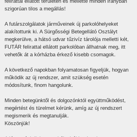
felirattal ellátott területen és mellette minden irányban
szigorúan tilos a megállás!
A futárszolgálatok járműveinek új parkolóhelyeket
alakítottunk ki. A Sürgősségi Betegellátó Osztályt
megkerülve, a hátsó udvar tűzivíz tárolója melletti két,
FUTÁR felirattal ellátott parkolóban állhatnak meg, itt
vehetők át a kórházba érkező kisebb csomagok.
A következő napokban folyamatosan figyeljük, hogyan
működik az új rendszer, amit szükség esetén
módosítunk, finom hangolunk.
Minden betegünktől és dolgozónktól együttműködést,
megértést és türelmet kérünk, amíg az új rendszert
megismerik és megtanulják.
Köszönjük!