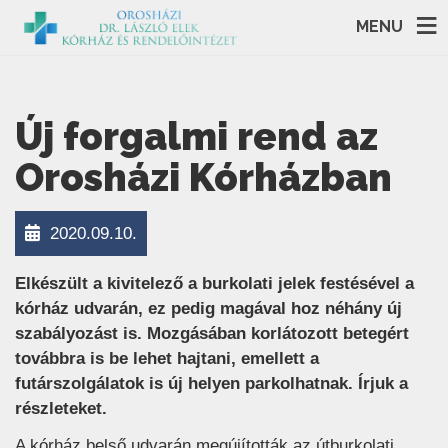
MENU
Új forgalmi rend az
Orosházi Kórházban
2020.09.10.
Elkészült a kivitelező a burkolati jelek festésével a
kórház udvarán, ez pedig magával hoz néhány új
szabályozást is. Mozgásában korlátozott betegért
továbbra is be lehet hajtani, emellett a
futárszolgálatok is új helyen parkolhatnak. Írjuk a
részleteket.
A kórház belső udvarán megújították az útburkolati