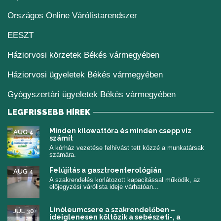
(új ablakban nyílik me
Országos Online Várólistarendszer
(új ablakban nyílik meg)
EESZT
Háziorvosi körzetek Békés vármegyében
Háziorvosi ügyeletek Békés vármegyében
Gyógyszertári ügyeletek Békés vármegyében
LEGFRISSEBB HÍREK
Minden kilowattóra és minden csepp víz
AUG 4
számít
A kórház vezetése felhívást tett közzé a munkatársak
számára.
Felújítás a gasztroenterológián
AUG 4
A szakrendelés korlátozott kapacitással működik, az
előjegyzési várólista ideje várhatóan...
Linóleumcsere a szakrendelőben –
JÚL 30
ideiglenesen költözik a sebészeti-, a