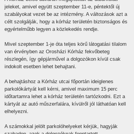
jeleket, amivel együtt szeptember 11-e, péntektől új
szabályokat vezet be az intézmény. A változások azt a
célt szolgálják, hogy a kórház területén biztonságos és
egyértelműbb legyen a közlekedés rendje.
Mivel szeptember 1-je óta teljes körű látogatási tilalom
van érvényben az Orosházi Kórház fekvőbeteg
részlegén, így gépjárművel a dolgozókon kívül csak
indokolt esetben lehet behajtani.
A behajtáshoz a Kórház utcai főportán ideiglenes
parkolókártyát kell kérni, amivel maximum 15 perc
időtartamra lehet a kórház területén tartózkodni. Ezt a
kártyát az autó műszerfalára, kívülről jól láthatóan kell
elhelyezni.
A számokkal jelölt parkolóhelyeket kérjük, hagyják
szabadon, azok a dolgozóknak fenntartott