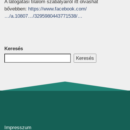
A látogatási tilalom szabályairól itt olvashat
bővebben:
https://www.facebook.com/
(új ablakban nyílik me
…/a.10807…/3295980443771538/…
Keresés
Keresés
Impresszum