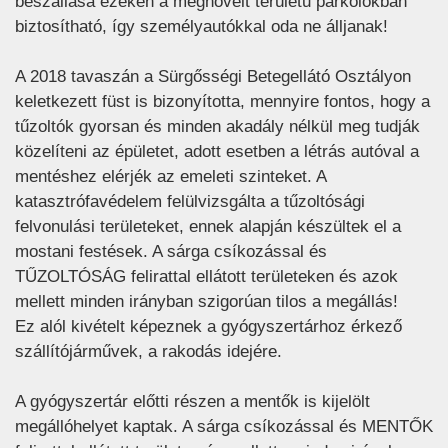
beszállása ezeken a megnövelt területű parkolókban
biztosítható, így személyautókkal oda ne álljanak!
A 2018 tavaszán a Sürgősségi Betegellátó Osztályon
keletkezett füst is bizonyította, mennyire fontos, hogy a
tűzoltók gyorsan és minden akadály nélkül meg tudják
közelíteni az épületet, adott esetben a létrás autóval a
mentéshez elérjék az emeleti szinteket. A
katasztrófavédelem felülvizsgálta a tűzoltósági
felvonulási területeket, ennek alapján készültek el a
mostani festések. A sárga csíkozással és
TŰZOLTÓSÁG felirattal ellátott területeken és azok
mellett minden irányban szigorúan tilos a megállás!
Ez alól kivételt képeznek a gyógyszertárhoz érkező
szállítójárművek, a rakodás idejére.
A gyógyszertár előtti részen a mentők is kijelölt
megállóhelyet kaptak. A sárga csíkozással és MENTŐK