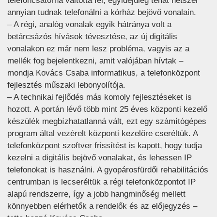
telefoncsatorna váltotta fel, egyidejűleg tehát hétszer
annyian tudnak telefonálni a kórház bejövő vonalain.
– A régi, analóg vonalak egyik hátránya volt a
betárcsázós hívások tévesztése, az új digitális
vonalakon ez már nem lesz probléma, vagyis az a
mellék fog bejelentkezni, amit valójában hívtak –
mondja Kovács Csaba informatikus, a telefonközpont
fejlesztés műszaki lebonyolítója.
– A technikai fejlődés más komoly fejlesztéseket is
hozott. A portán lévő több mint 25 éves központi kezelő
készülék megbízhatatlanná vált, ezt egy számítógépes
program által vezérelt központi kezelőre cseréltük. A
telefonközpont szoftver frissítést is kapott, hogy tudja
kezelni a digitális bejövő vonalakat, és lehessen IP
telefonokat is használni. A gyopárosfürdői rehabilitációs
centrumban is lecseréltük a régi telefonközpontot IP
alapú rendszerre, így a jobb hangminőség mellett
könnyebben elérhetők a rendelők és az előjegyzés –