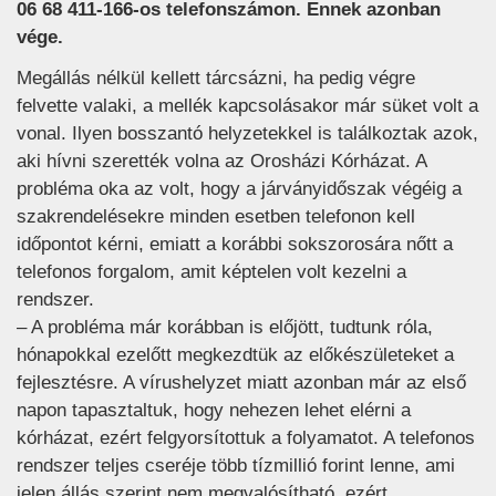
06 68 411-166-os telefonszámon. Ennek azonban
vége.
Megállás nélkül kellett tárcsázni, ha pedig végre
felvette valaki, a mellék kapcsolásakor már süket volt a
vonal. Ilyen bosszantó helyzetekkel is találkoztak azok,
aki hívni szerették volna az Orosházi Kórházat. A
probléma oka az volt, hogy a járványidőszak végéig a
szakrendelésekre minden esetben telefonon kell
időpontot kérni, emiatt a korábbi sokszorosára nőtt a
telefonos forgalom, amit képtelen volt kezelni a
rendszer.
– A probléma már korábban is előjött, tudtunk róla,
hónapokkal ezelőtt megkezdtük az előkészületeket a
fejlesztésre. A vírushelyzet miatt azonban már az első
napon tapasztaltuk, hogy nehezen lehet elérni a
kórházat, ezért felgyorsítottuk a folyamatot. A telefonos
rendszer teljes cseréje több tízmillió forint lenne, ami
jelen állás szerint nem megvalósítható, ezért