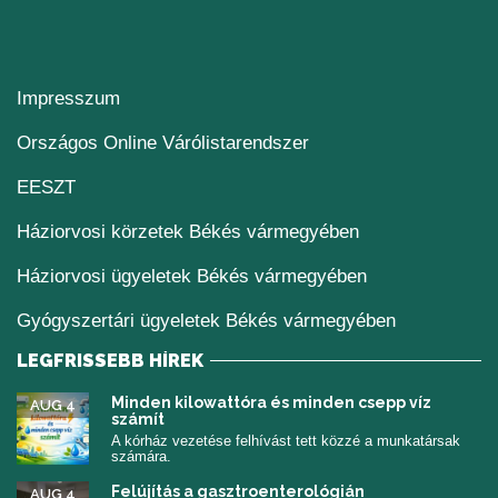
Impresszum
(új ablakban nyílik me
Országos Online Várólistarendszer
(új ablakban nyílik meg)
EESZT
Háziorvosi körzetek Békés vármegyében
Háziorvosi ügyeletek Békés vármegyében
Gyógyszertári ügyeletek Békés vármegyében
LEGFRISSEBB HÍREK
Minden kilowattóra és minden csepp víz
AUG 4
számít
A kórház vezetése felhívást tett közzé a munkatársak
számára.
Felújítás a gasztroenterológián
AUG 4