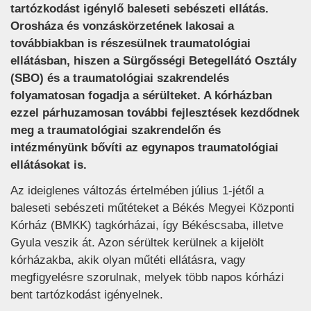
tartózkodást igénylő baleseti sebészeti ellátás.
Orosháza és vonzáskörzetének lakosai a
továbbiakban is részesülnek traumatológiai
ellátásban, hiszen a Sürgősségi Betegellátó Osztály
(SBO) és a traumatológiai szakrendelés
folyamatosan fogadja a sérülteket. A kórházban
ezzel párhuzamosan további fejlesztések kezdődnek
meg a traumatológiai szakrendelőn és
intézményünk bővíti az egynapos traumatológiai
ellátásokat is.
Az ideiglenes változás értelmében július 1-jétől a
baleseti sebészeti műtéteket a Békés Megyei Központi
Kórház (BMKK) tagkórházai, így Békéscsaba, illetve
Gyula veszik át. Azon sérültek kerülnek a kijelölt
kórházakba, akik olyan műtéti ellátásra, vagy
megfigyelésre szorulnak, melyek több napos kórházi
bent tartózkodást igényelnek.