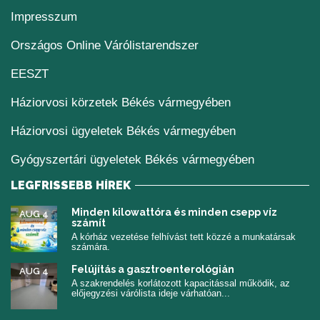
Impresszum
(új ablakban nyílik me
Országos Online Várólistarendszer
(új ablakban nyílik meg)
EESZT
Háziorvosi körzetek Békés vármegyében
Háziorvosi ügyeletek Békés vármegyében
Gyógyszertári ügyeletek Békés vármegyében
LEGFRISSEBB HÍREK
Minden kilowattóra és minden csepp víz
AUG 4
számít
A kórház vezetése felhívást tett közzé a munkatársak
számára.
Felújítás a gasztroenterológián
AUG 4
A szakrendelés korlátozott kapacitással működik, az
előjegyzési várólista ideje várhatóan...