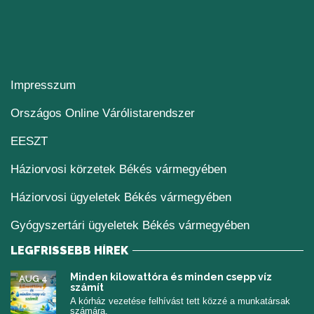
Impresszum
(új ablakban nyílik me
Országos Online Várólistarendszer
(új ablakban nyílik meg)
EESZT
Háziorvosi körzetek Békés vármegyében
Háziorvosi ügyeletek Békés vármegyében
Gyógyszertári ügyeletek Békés vármegyében
LEGFRISSEBB HÍREK
Minden kilowattóra és minden csepp víz
AUG 4
számít
A kórház vezetése felhívást tett közzé a munkatársak
számára.