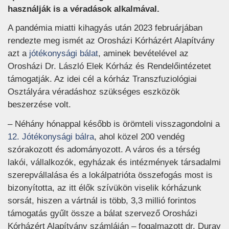
használják is a véradások alkalmával.
A pandémia miatti kihagyás után 2023 februárjában
rendezte meg ismét az Orosházi Kórházért Alapítvány
(új ablakban nyílik meg)
azt a
jótékonysági bálat
, aminek bevételével az
Orosházi Dr. László Elek Kórház és Rendelőintézetet
támogatják. Az idei cél a kórház Transzfuziológiai
Osztályára véradáshoz szükséges eszközök
beszerzése volt.
– Néhány hónappal később is örömteli visszagondolni a
(új ablakban nyílik meg)
12. Jótékonysági bálra
, ahol közel 200 vendég
szórakozott és adományozott. A város és a térség
lakói, vállalkozók, egyházak és intézmények társadalmi
szerepvállalása és a lokálpatrióta összefogás most is
bizonyította, az itt élők szívükön viselik kórházunk
sorsát, hiszen a vártnál is több, 3,3 millió forintos
támogatás gyűlt össze a bálat szervező Orosházi
Kórházért Alapítvány számláján – fogalmazott dr. Duray