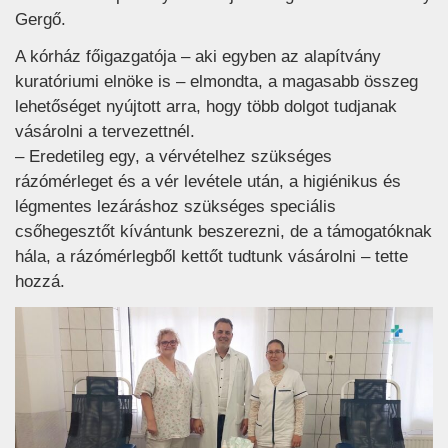
Gergő.
A kórház főigazgatója – aki egyben az alapítvány
kuratóriumi elnöke is – elmondta, a magasabb összeg
lehetőséget nyújtott arra, hogy több dolgot tudjanak
vásárolni a tervezettnél.
– Eredetileg egy, a vérvételhez szükséges
rázómérleget és a vér levétele után, a higiénikus és
légmentes lezáráshoz szükséges speciális
csőhegesztőt kívántunk beszerezni, de a támogatóknak
hála, a rázómérlegből kettőt tudtunk vásárolni – tette
hozzá.