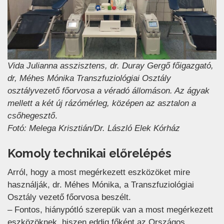
Vida Julianna asszisztens, dr. Duray Gergő főigazgató,
dr, Méhes Mónika Transzfuziológiai Osztály
osztályvezető főorvosa a véradó állomáson.
Az ágyak
mellett a két új rázómérleg, középen az asztalon a
csőhegesztő
.
Fotó: Melega Krisztián/Dr. László Elek Kórház
Komoly technikai előrelépés
Arról, hogy a most megérkezett eszközöket mire
használják, dr. Méhes Mónika, a Transzfuziológiai
Osztály vezető főorvosa beszélt.
– Fontos, hiánypótló szerepük van a most megérkezett
eszközöknek, hiszen eddig főként az Országos