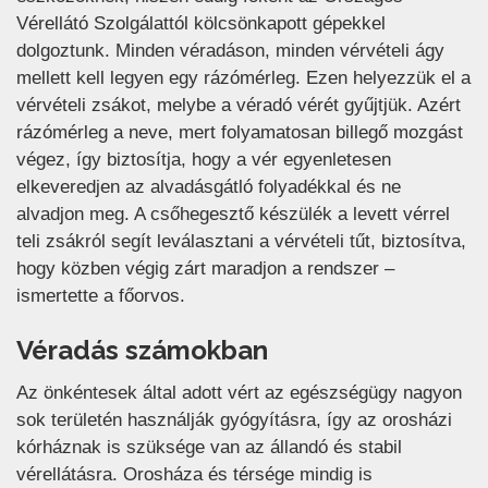
Vérellátó Szolgálattól kölcsönkapott gépekkel
dolgoztunk. Minden véradáson, minden vérvételi ágy
mellett kell legyen egy rázómérleg. Ezen helyezzük el a
vérvételi zsákot, melybe a véradó vérét gyűjtjük. Azért
rázómérleg a neve, mert folyamatosan billegő mozgást
végez, így biztosítja, hogy a vér egyenletesen
elkeveredjen az alvadásgátló folyadékkal és ne
alvadjon meg. A csőhegesztő készülék a levett vérrel
teli zsákról segít leválasztani a vérvételi tűt, biztosítva,
hogy közben végig zárt maradjon a rendszer –
ismertette a főorvos.
Véradás számokban
Az önkéntesek által adott vért az egészségügy nagyon
sok területén használják gyógyításra, így az orosházi
kórháznak is szüksége van az állandó és stabil
vérellátásra. Orosháza és térsége mindig is