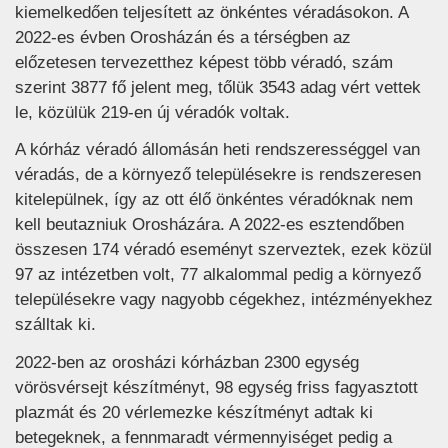
kiemelkedően teljesített az önkéntes véradásokon. A
2022-es évben Orosházán és a térségben az
előzetesen tervezetthez képest több véradó, szám
szerint 3877 fő jelent meg, tőlük 3543 adag vért vettek
le, közülük 219-en új véradók voltak.
A kórház véradó állomásán heti rendszerességgel van
véradás, de a környező településekre is rendszeresen
kitelepülnek, így az ott élő önkéntes véradóknak nem
kell beutazniuk Orosházára. A 2022-es esztendőben
összesen 174 véradó eseményt szerveztek, ezek közül
97 az intézetben volt, 77 alkalommal pedig a környező
településekre vagy nagyobb cégekhez, intézményekhez
szálltak ki.
2022-ben az orosházi kórházban 2300 egység
vörösvérsejt készítményt, 98 egység friss fagyasztott
plazmát és 20 vérlemezke készítményt adtak ki
betegeknek, a fennmaradt vérmennyiséget pedig a