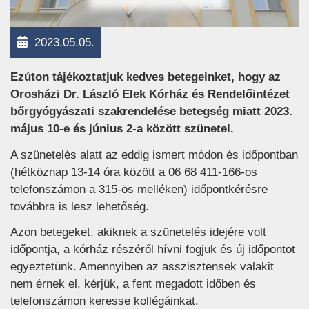
2023.05.05.
Ezúton tájékoztatjuk kedves betegeinket, hogy az
Orosházi Dr. László Elek Kórház és Rendelőintézet
bőrgyógyászati szakrendelése betegség miatt 2023.
május 10-e és június 2-a között szünetel.
A szünetelés alatt az eddig ismert módon és időpontban
(hétköznap 13-14 óra között a 06 68 411-166-os
telefonszámon a 315-ös melléken) időpontkérésre
továbbra is lesz lehetőség.
Azon betegeket, akiknek a szünetelés idejére volt
időpontja, a kórház részéről hívni fogjuk és új időpontot
egyeztetünk. Amennyiben az asszisztensek valakit
nem érnek el, kérjük, a fent megadott időben és
telefonszámon keresse kollégáinkat.