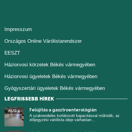
Impresszum
(új ablakban nyílik me
Országos Online Várólistarendszer
(új ablakban nyílik meg)
EESZT
Háziorvosi körzetek Békés vármegyében
Háziorvosi ügyeletek Békés vármegyében
Gyógyszertári ügyeletek Békés vármegyében
LEGFRISSEBB HÍREK
Felújítás a gasztroenterológián
AUG 4
A szakrendelés korlátozott kapacitással működik, az
előjegyzési várólista ideje várhatóan...