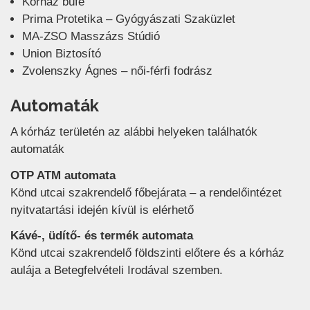
Kórház büfé
Prima Protetika – Gyógyászati Szaküzlet
MA-ZSO Masszázs Stúdió
Union Biztosító
Zvolenszky Ágnes – női-férfi fodrász
Automaták
A kórház területén az alábbi helyeken találhatók
automaták
OTP ATM automata
Könd utcai szakrendelő főbejárata – a rendelőintézet
nyitvatartási idején kívül is elérhető
Kávé-, üdítő- és termék automata
Könd utcai szakrendelő földszinti előtere és a kórház
aulája a Betegfelvételi Irodával szemben.