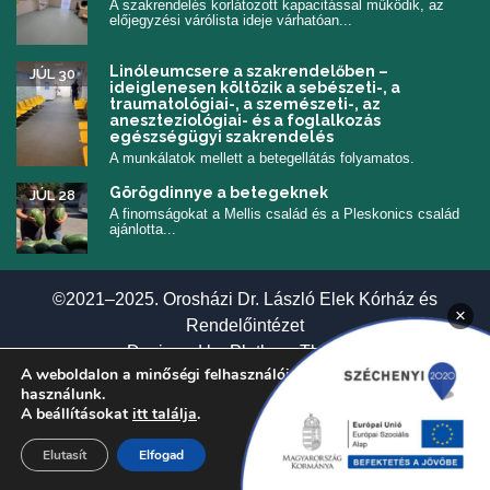
A szakrendelés korlátozott kapacitással működik, az
előjegyzési várólista ideje várhatóan...
Linóleumcsere a szakrendelőben –
JÚL 30
ideiglenesen költözik a sebészeti-, a
traumatológiai-, a szemészeti-, az
aneszteziológiai- és a foglalkozás
egészségügyi szakrendelés
A munkálatok mellett a betegellátás folyamatos.
Görögdinnye a betegeknek
JÚL 28
A finomságokat a Mellis család és a Pleskonics család
ajánlotta...
©2021–2025. Orosházi Dr. László Elek Kórház és
×
Rendelőintézet
(új ablakban nyí
Designed by
Plethora Themes
A weboldalon a minőségi felhasználói élmény érdekében sütiket
használunk.
A beállításokat
itt találja
.
Elutasít
Elfogad