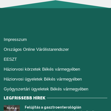
Impresszum
(új ablakban nyílik me
Országos Online Várólistarendszer
(új ablakban nyílik meg)
EESZT
Háziorvosi körzetek Békés vármegyében
Háziorvosi ügyeletek Békés vármegyében
Gyógyszertári ügyeletek Békés vármegyében
LEGFRISSEBB HÍREK
Felújítás a gasztroenterológián
AUG 4