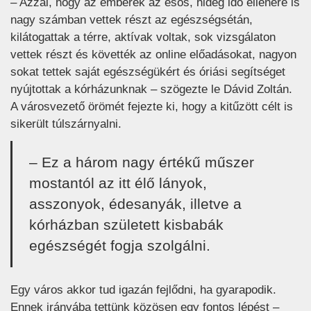
– Azzal, hogy az emberek az esős, hideg idő ellenére is
nagy számban vettek részt az egészségsétán,
kilátogattak a térre, aktívak voltak, sok vizsgálaton
vettek részt és követték az online előadásokat, nagyon
sokat tettek saját egészségükért és óriási segítséget
nyújtottak a kórházunknak – szögezte le Dávid Zoltán.
A városvezető örömét fejezte ki, hogy a kitűzött célt is
sikerült túlszárnyalni.
– Ez a három nagy értékű műszer
mostantól az itt élő lányok,
asszonyok, édesanyák, illetve a
kórházban született kisbabák
egészségét fogja szolgálni.
Egy város akkor tud igazán fejlődni, ha gyarapodik.
Ennek irányába tettünk közösen egy fontos lépést –