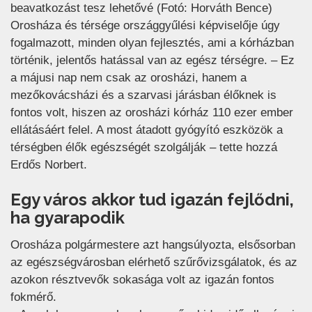
beavatkozást tesz lehetővé (Fotó: Horváth Bence)
Orosháza és térsége országgyűlési képviselője úgy
fogalmazott, minden olyan fejlesztés, ami a kórházban
történik, jelentős hatással van az egész térségre. – Ez
a májusi nap nem csak az orosházi, hanem a
mezőkovácsházi és a szarvasi járásban élőknek is
fontos volt, hiszen az orosházi kórház 110 ezer ember
ellátásáért felel. A most átadott gyógyító eszközök a
térségben élők egészségét szolgálják – tette hozzá
Erdős Norbert.
Egy város akkor tud igazán fejlődni,
ha gyarapodik
Orosháza polgármestere azt hangsúlyozta, elsősorban
az egészségvárosban elérhető szűrővizsgálatok, és az
azokon résztvevők sokasága volt az igazán fontos
fokmérő.