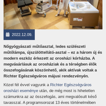
2022.12.09.
Nőgyógyászati műtőasztal, ledes szülészeti
műtőlámpa, újszülöttellátó-asztal – ez a három új és
modern eszköz érkezett az orosházi kórházba. A
megvásárlásuk az orosháziak és a térségben élők
összefogásának köszönhető, akik aktívak voltak a
Richter Egészségváros májusi rendezvényén.
Közel fél évvel vagyunk a
Richter Egészségváros
(új ablakban nyílik meg)
orosházi eseménye
után, de még most is hihetetlen
számunkra az az összefogás, ami megvalósult késő
tavasszal. A programsorozat 13 éves történelmében