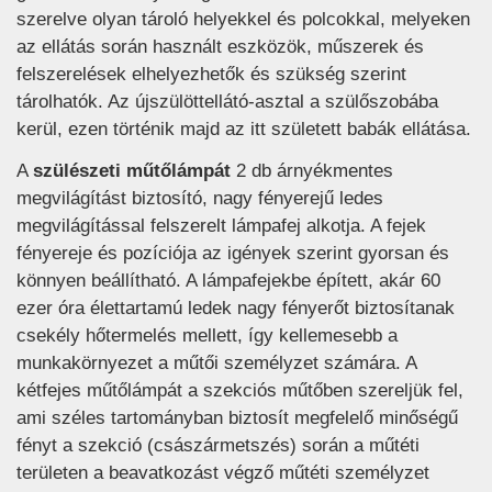
szerelve olyan tároló helyekkel és polcokkal, melyeken
az ellátás során használt eszközök, műszerek és
felszerelések elhelyezhetők és szükség szerint
tárolhatók. Az újszülöttellátó-asztal a szülőszobába
kerül, ezen történik majd az itt született babák ellátása.
A
szülészeti műtőlámpát
2 db árnyékmentes
megvilágítást biztosító, nagy fényerejű ledes
megvilágítással felszerelt lámpafej alkotja. A fejek
fényereje és pozíciója az igények szerint gyorsan és
könnyen beállítható. A lámpafejekbe épített, akár 60
ezer óra élettartamú ledek nagy fényerőt biztosítanak
csekély hőtermelés mellett, így kellemesebb a
munkakörnyezet a műtői személyzet számára. A
kétfejes műtőlámpát a szekciós műtőben szereljük fel,
ami széles tartományban biztosít megfelelő minőségű
fényt a szekció (császármetszés) során a műtéti
területen a beavatkozást végző műtéti személyzet