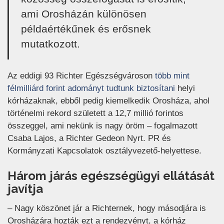
ami Orosházán különösen
példaértékűnek és erősnek
mutatkozott.
Az eddigi 93 Richter Egészségvároson
több mint
(új ablakban 
félmilliárd forint adományt tudtunk biztosítani
helyi
kórházaknak, ebből pedig kiemelkedik Orosháza, ahol
történelmi rekord született a 12,7 millió forintos
összeggel, ami nekünk is nagy öröm – fogalmazott
Csaba Lajos, a Richter Gedeon Nyrt. PR és
Kormányzati Kapcsolatok osztályvezető-helyettese.
Három járás egészségügyi ellátását
javítja
– Nagy köszönet jár a Richternek, hogy másodjára is
Orosházára hozták ezt a rendezvényt, a kórház