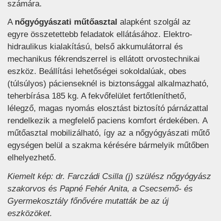
számára.
A
nőgyógyászati műtőasztal
alapként szolgál az
egyre összetettebb feladatok ellátásához. Elektro-
hidraulikus kialakítású, belső akkumulátorral és
mechanikus fékrendszerrel is ellátott orvostechnikai
eszköz. Beállítási lehetőségei sokoldalúak, obes
(túlsúlyos) pácienseknél is biztonsággal alkalmazható,
teherbírása 185 kg. A fekvőfelület fertőtleníthető,
lélegző, magas nyomás elosztást biztosító párnázattal
rendelkezik a megfelelő paciens komfort érdekében. A
műtőasztal mobilizálható, így az a nőgyógyászati műtő
egységen belül a szakma kérésére bármelyik műtőben
elhelyezhető.
Kiemelt kép: dr. Farczádi Csilla (j) szülész nőgyógyász
szakorvos és Papné Fehér Anita, a Csecsemő- és
Gyermekosztály főnővére mutatták be az új
eszközöket.