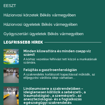
(új ablakban nyílik meg)
EESZT
Háziorvosi körzetek Békés vármegyében
Háziorvosi ügyeletek Békés vármegyében
Gyógyszertári ügyeletek Békés vármegyében
LEGFRISSEBB HÍREK
Minden kilowattóra és minden csepp víz
AUG 4
számít
A kórház vezetése felhívást tett közzé a munkatársak
számára.
Felújítás a gasztroenterológián
AUG 4
A szakrendelés korlátozott kapacitással működik, az
előjegyzési várólista ideje várhatóan...
Linóleumcsere a szakrendelőben –
JÚL 30
ideiglenesen költözik a sebészeti-, a
traumatológiai-, a szemészeti-, az
aneszteziológiai- és a foglalkozás
egészségügyi szakrendelés