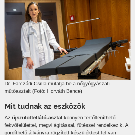
Dr. Farczádi Csilla mutatja be a nőgyógyászati
műtőasztalt (Fotó: Horváth Bence)
Mit tudnak az eszközök
Az
újszülöttellátó-asztal
könnyen fertőtleníthető
fekvőfelülettel, megvilágítással, fűtéssel rendelkezik. A
gördíthető állványra rögzített készüléktest fel van