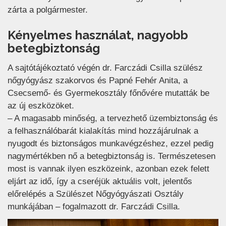
zárta a polgármester.
Kényelmes használat, nagyobb
betegbiztonság
A sajtótájékoztató végén dr. Farczádi Csilla szülész
nőgyógyász szakorvos és Papné Fehér Anita, a
Csecsemő- és Gyermekosztály főnővére mutatták be
az új eszközöket.
– A magasabb minőség, a tervezhető üzembiztonság és
a felhasználóbarát kialakítás mind hozzájárulnak a
nyugodt és biztonságos munkavégzéshez, ezzel pedig
nagymértékben nő a betegbiztonság is. Természetesen
most is vannak ilyen eszközeink, azonban ezek felett
eljárt az idő, így a cseréjük aktuális volt, jelentős
előrelépés a Szülészet Nőgyógyászati Osztály
munkájában – fogalmazott dr. Farczádi Csilla.