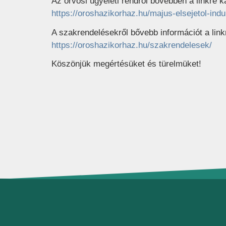
Az orvosi ügyeleti rendről bővebben a linkre k
https://oroshazikorhaz.hu/majus-elsejetol-indu
A szakrendelésekről bővebb információt a linkr
https://oroshazikorhaz.hu/szakrendelesek/
Köszönjük megértésüket és türelmüket!