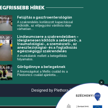
EGFRISSEBB HÍREK
 meg)
Felújítás a gasztroenterológián
AUG 4
A szakrendelés korlátozott kapacitással
működik, az előjegyzési várólista ideje
várhatóan...
Linóleumcsere a szakrendelőben –
JÚL 30
ideiglenesen költözik a sebészeti-, a
traumatológiai-, a szemészeti-, az
aneszteziológiai- és a foglalkozás
egészségügyi szakrendelés
A munkálatok mellett a betegellátás
folyamatos.
Görögdinnye a betegeknek
JÚL 28
A finomságokat a Mellis család és a
Pleskonics család ajánlotta...
×
(új ablakban n
Designed by
Plethora Themes