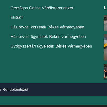
L
(új ablakban nyílik
Országos Online Várólistarendszer
(új ablakban nyílik meg)
EESZT
Háziorvosi körzetek Békés vármegyében
Háziorvosi ügyeletek Békés vármegyében
Gyógyszertári ügyeletek Békés vármegyében
s Rendelőintézet