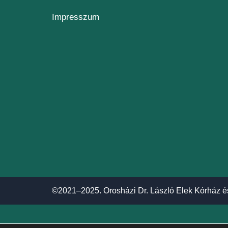
Impresszum
©2021–2025. Orosházi Dr. László Elek Kórház é