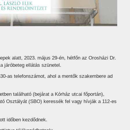
epek alatt, 2023. május 29-én, hétfőn az Orosházi Dr.
a járóbeteg ellátás szünetel.
830-as telefonszámot, ahol a mentők szakembere ad
tben található (bejárat a Kórház utcai főportán),
tó Osztályát (SBO) keressék fel vagy hívják a 112-es
ott időben kezdődnek.