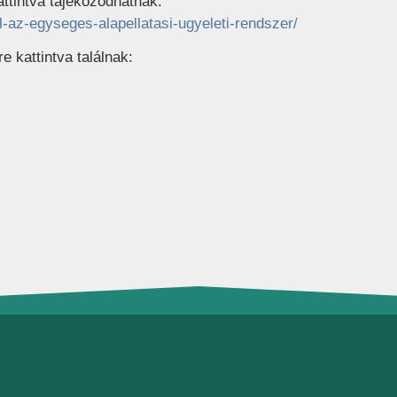
attintva tájékozódhatnak:
l-az-egyseges-alapellatasi-ugyeleti-rendszer/
e kattintva találnak: