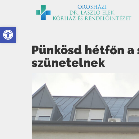
Eszköztár megnyitása
Pünkösd hétfőn a
szünetelnek