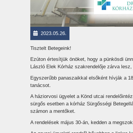
2023.05.26.
Tisztelt Betegeink!
Ezúton értesítjük önöket, hogy a pünkösdi ünn
László Elek Kórház szakrendelője zárva lesz, 
Egyszerűbb panaszaikkal elsőként hívják a 1
tanácsot.
A háziorvosi ügyelet a Könd utcai rendelőintéze
sürgős esetben a kórház Sürgősségi Betegellá
számon a mentőket.
A rendelések május 30-án, kedden a megszok