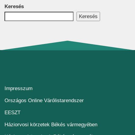
Keresés
Keresés
Impresszum
(új ablakban nyílik me
Országos Online Várólistarendszer
(új ablakban nyílik meg)
EESZT
Háziorvosi körzetek Békés vármegyében