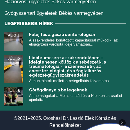
Háziorvosi ügyeletek Békés vármegyében
Gyógyszertári ügyeletek Békés vármegyében
LEGFRISSEBB HÍREK
Felújítás a gasztroenterológián
AUG 4
A szakrendelés korlátozott kapacitással működik, az
előjegyzési várólista ideje várhatóan...
Linóleumcsere a szakrendelőben –
JÚL 30
ideiglenesen költözik a sebészeti-, a
traumatológiai-, a szemészeti-, az
aneszteziológiai- és a foglalkozás
egészségügyi szakrendelés
A munkálatok mellett a betegellátás folyamatos.
Görögdinnye a betegeknek
JÚL 28
A finomságokat a Mellis család és a Pleskonics család
ajánlotta...
©2021–2025. Orosházi Dr. László Elek Kórház és
×
Rendelőintézet