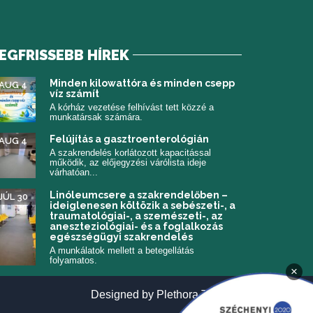
EGFRISSEBB HÍREK
 meg)
Minden kilowattóra és minden csepp
AUG 4
víz számít
A kórház vezetése felhívást tett közzé a
munkatársak számára.
Felújítás a gasztroenterológián
AUG 4
A szakrendelés korlátozott kapacitással
működik, az előjegyzési várólista ideje
várhatóan...
Linóleumcsere a szakrendelőben –
JÚL 30
ideiglenesen költözik a sebészeti-, a
traumatológiai-, a szemészeti-, az
aneszteziológiai- és a foglalkozás
egészségügyi szakrendelés
A munkálatok mellett a betegellátás
folyamatos.
×
(új ablakban n
Designed by
Plethora Themes