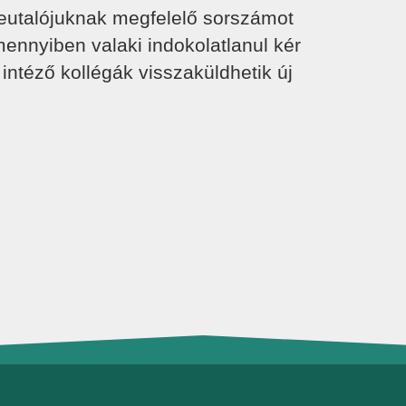
 beutalójuknak megfelelő sorszámot
mennyiben valaki indokolatlanul kér
 intéző kollégák visszaküldhetik új