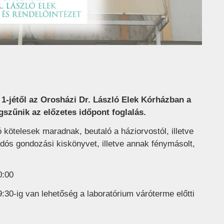
 1-jétől az Orosházi Dr. László Elek Kórházban a
szűnik az előzetes időpont foglalás.
ó kötelesek maradnak, beutaló a háziorvostól, illetve
ós gondozási kiskönyvet, illetve annak fénymásolt,
0:00
:30-ig van lehetőség a laboratórium váróterme előtti