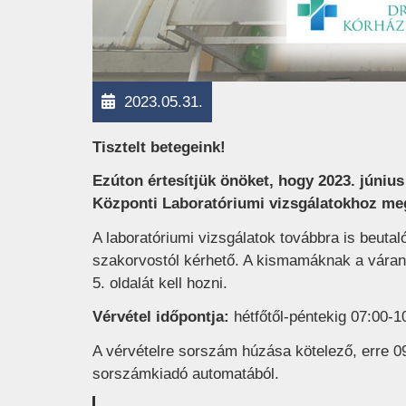
2023.05.31.
Tisztelt betegeink!
Ezúton értesítjük önöket, hogy 2023. június
Központi Laboratóriumi vizsgálatokhoz meg
A laboratóriumi vizsgálatok továbbra is beutal
szakorvostól kérhető. A kismamáknak a várand
5. oldalát kell hozni.
Vérvétel időpontja:
hétfőtől-péntekig 07:00-1
A vérvételre sorszám húzása kötelező, erre 09
sorszámkiadó automatából.