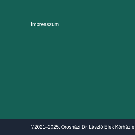
Impresszum
©2021–2025. Orosházi Dr. László Elek Kórház é