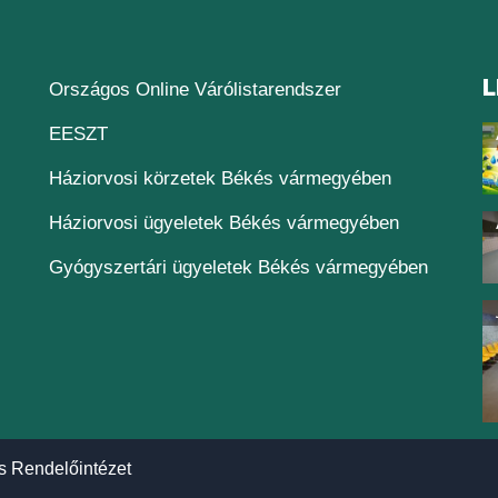
L
(új ablakban nyílik
Országos Online Várólistarendszer
(új ablakban nyílik meg)
EESZT
Háziorvosi körzetek Békés vármegyében
Háziorvosi ügyeletek Békés vármegyében
Gyógyszertári ügyeletek Békés vármegyében
s Rendelőintézet