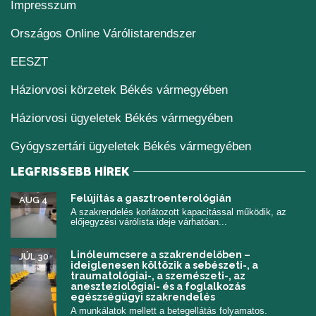
Impresszum
(új ablakban nyílik me
Országos Online Várólistarendszer
(új ablakban nyílik meg)
EESZT
Háziorvosi körzetek Békés vármegyében
Háziorvosi ügyeletek Békés vármegyében
Gyógyszertári ügyeletek Békés vármegyében
LEGFRISSEBB HÍREK
Felújítás a gasztroenterológián
AUG 4
A szakrendelés korlátozott kapacitással működik, az
előjegyzési várólista ideje várhatóan...
Linóleumcsere a szakrendelőben –
JÚL 30
ideiglenesen költözik a sebészeti-, a
traumatológiai-, a szemészeti-, az
aneszteziológiai- és a foglalkozás
egészségügyi szakrendelés
A munkálatok mellett a betegellátás folyamatos.