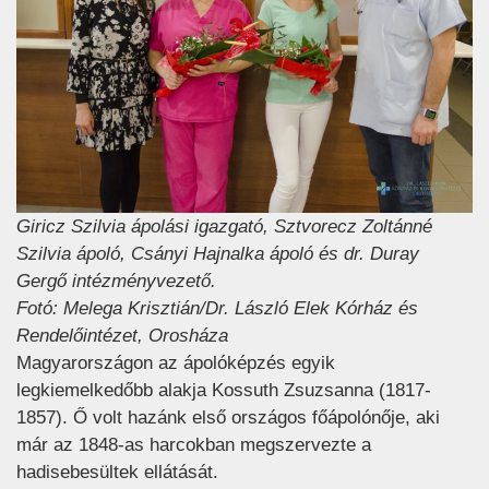
Giricz Szilvia ápolási igazgató, Sztvorecz Zoltánné
Szilvia ápoló, Csányi Hajnalka ápoló és dr. Duray
Gergő intézményvezető.
Fotó: Melega Krisztián/Dr. László Elek Kórház és
Rendelőintézet, Orosháza
Magyarországon az ápolóképzés egyik
legkiemelkedőbb alakja Kossuth Zsuzsanna (1817-
1857). Ő volt hazánk első országos főápolónője, aki
már az 1848-as harcokban megszervezte a
hadisebesültek ellátását.