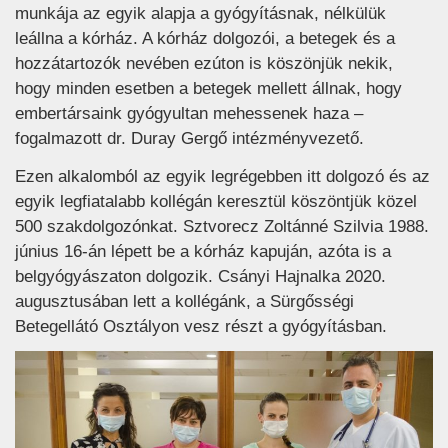
munkája az egyik alapja a gyógyításnak, nélkülük
leállna a kórház. A kórház dolgozói, a betegek és a
hozzátartozók nevében ezúton is köszönjük nekik,
hogy minden esetben a betegek mellett állnak, hogy
embertársaink gyógyultan mehessenek haza –
fogalmazott dr. Duray Gergő intézményvezető.
Ezen alkalomból az egyik legrégebben itt dolgozó és az
egyik legfiatalabb kollégán keresztül köszöntjük közel
500 szakdolgozónkat. Sztvorecz Zoltánné Szilvia 1988.
június 16-án lépett be a kórház kapuján, azóta is a
belgyógyászaton dolgozik. Csányi Hajnalka 2020.
augusztusában lett a kollégánk, a Sürgősségi
Betegellátó Osztályon vesz részt a gyógyításban.