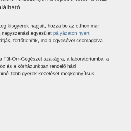
lálható.
teg kisgyerek napjait, hozza be az otthon már
t a nagyszénási egyesület
pályázaton nyert
títják, fertőtlenítik, majd egyesével csomagolva
 Fül-Orr-Gégészet szakágra, a laboratóriumba, a
höz és a kórházunkban rendelő házi
minél több gyerek kezelését megkönnyítsük.