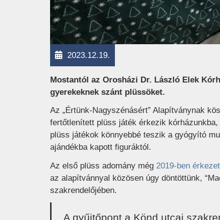
2023.12.19.
Mostantól az Orosházi Dr. László Elek Kórh
gyerekeknek szánt plüssöket.
Az „Értünk-Nagyszénásért” Alapítványnak kösz
fertőtlenített plüss játék érkezik kórházunkb
plüss játékok könnyebbé teszik a gyógyító mu
ajándékba kapott figuráktól.
Az első plüss adomány még
2019-ben érkezet
az alapítvánnyal közösen úgy döntöttünk, “Mac
szakrendelőjében.
A gyűjtőpont a Könd utcai szakren