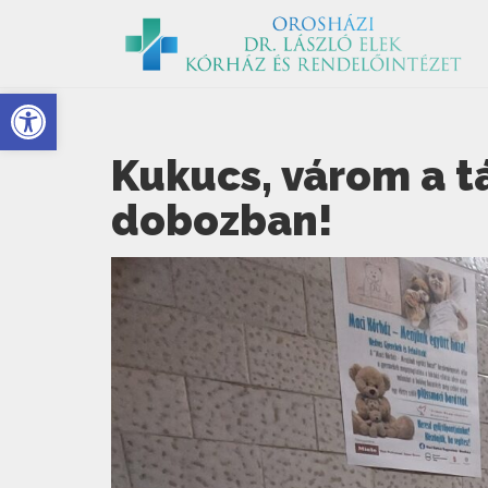
Eszköztár megnyitása
Kukucs, várom a t
dobozban!