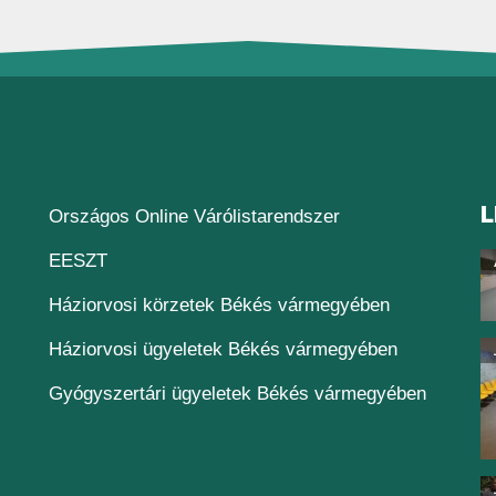
L
(új ablakban nyílik
Országos Online Várólistarendszer
(új ablakban nyílik meg)
EESZT
Háziorvosi körzetek Békés vármegyében
Háziorvosi ügyeletek Békés vármegyében
Gyógyszertári ügyeletek Békés vármegyében