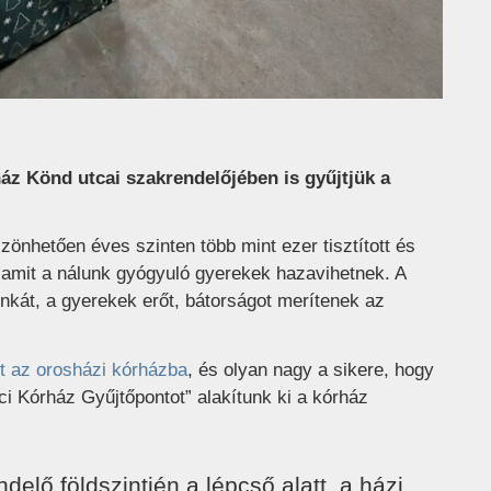
áz Könd utcai szakrendelőjében is gyűjtjük a
önhetően éves szinten több mint ezer tisztított és
a, amit a nálunk gyógyuló gyerekek hazavihetnek. A
nkát, a gyerekek erőt, bátorságot merítenek az
t az orosházi kórházba
, és olyan nagy a sikere, hogy
i Kórház Gyűjtőpontot” alakítunk ki a kórház
delő földszintjén a lépcső alatt, a házi