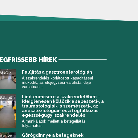
EGFRISSEBB HÍREK
 meg)
Felújítás a gasztroenterológián
AUG 4
A szakrendelés korlátozott kapacitással
működik, az előjegyzési várólista ideje
várhatóan...
Linóleumcsere a szakrendelőben –
JÚL 30
ideiglenesen költözik a sebészeti-, a
traumatológiai-, a szemészeti-, az
aneszteziológiai- és a foglalkozás
egészségügyi szakrendelés
A munkálatok mellett a betegellátás
folyamatos.
Görögdinnye a betegeknek
JÚL 28