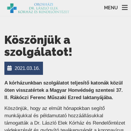
MENU
Köszönjük a
szolgálatot!
2021.03.16.
A kórházunkban szolgálatot teljesítő katonák közül
öten visszatértek a Magyar Honvédség szentesi 37.
II. Rákóczi Ferenc Műszaki Ezred laktanyájába.
Köszönjük, hogy az elmúlt hónapokban segítő
munkájukkal és példamutató hozzáállásukkal
támogatták a Dr. László Elek Kórház és Rendelőintézet
védekezését és gyógyító tevékenységét a koronavírus