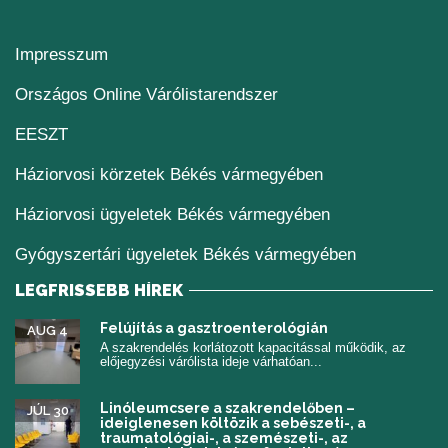
Impresszum
(új ablakban nyílik me
Országos Online Várólistarendszer
(új ablakban nyílik meg)
EESZT
Háziorvosi körzetek Békés vármegyében
Háziorvosi ügyeletek Békés vármegyében
Gyógyszertári ügyeletek Békés vármegyében
LEGFRISSEBB HÍREK
Felújítás a gasztroenterológián
AUG 4
A szakrendelés korlátozott kapacitással működik, az
előjegyzési várólista ideje várhatóan...
Linóleumcsere a szakrendelőben –
JÚL 30
ideiglenesen költözik a sebészeti-, a
traumatológiai-, a szemészeti-, az