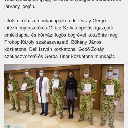
járvány idején.
Utolsó kórházi munkanapjukon dr. Duray Gergő
intézményvezető és Giricz Szilvia ápolási igazgató
emléklappal és kórházi logós bögrével köszönte meg
Prokop Károly szakaszvezető, Bőkény János
közkatona, Deli István közkatona, Gödő Zoltán
szakaszvezető és Gerda Tibor közkatona munkáját.