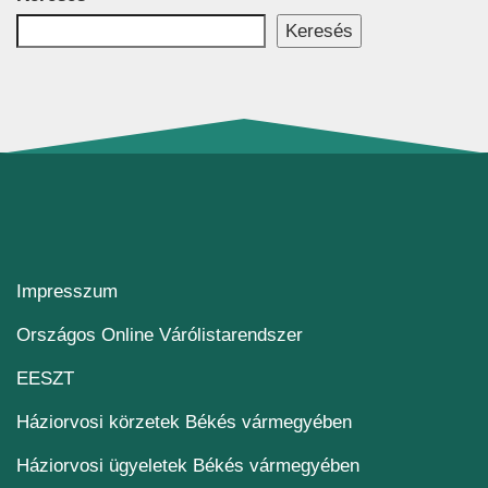
Keresés
Impresszum
(új ablakban nyílik me
Országos Online Várólistarendszer
(új ablakban nyílik meg)
EESZT
Háziorvosi körzetek Békés vármegyében
Háziorvosi ügyeletek Békés vármegyében