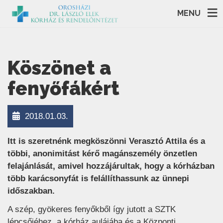
MENU
Köszönet a
fenyőfákért
2018.01.03.
Itt is szeretnénk megköszönni Verasztó Attila és a
többi, anonimitást kérő magánszemély önzetlen
felajánlását, amivel hozzájárultak, hogy a kórházban
több karácsonyfát is felállíthassunk az ünnepi
időszakban.
A szép, gyökeres fenyőkből így jutott a SZTK
lépcsőjéhez, a kórház aulájába és a Központi