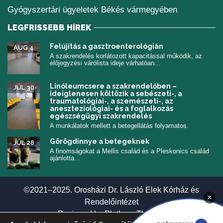
Gyógyszertári ügyeletek Békés vármegyében
LEGFRISSEBB HÍREK
Felújítás a gasztroenterológián
AUG 4
A szakrendelés korlátozott kapacitással működik, az
előjegyzési várólista ideje várhatóan...
Linóleumcsere a szakrendelőben –
JÚL 30
ideiglenesen költözik a sebészeti-, a
traumatológiai-, a szemészeti-, az
aneszteziológiai- és a foglalkozás
egészségügyi szakrendelés
A munkálatok mellett a betegellátás folyamatos.
Görögdinnye a betegeknek
JÚL 28
A finomságokat a Mellis család és a Pleskonics család
ajánlotta...
©2021–2025. Orosházi Dr. László Elek Kórház és
×
Rendelőintézet
(új ablakban nyí
Designed by
Plethora Themes