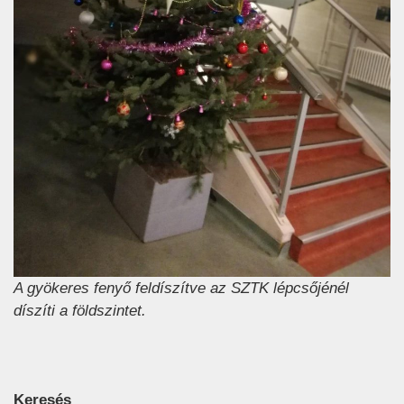
A gyökeres fenyő feldíszítve az SZTK lépcsőjénél
díszíti a földszintet.
Keresés