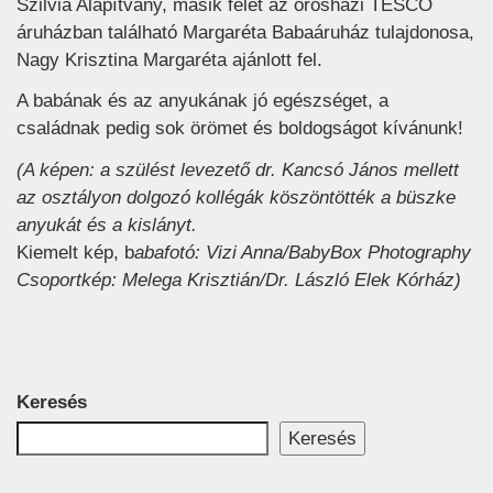
Szilvia Alapítvány, másik felét az orosházi TESCO
áruházban található Margaréta Babaáruház tulajdonosa,
Nagy Krisztina Margaréta ajánlott fel.
A babának és az anyukának jó egészséget, a
családnak pedig sok örömet és boldogságot kívánunk!
(A képen: a szülést levezető dr. Kancsó János mellett
az osztályon dolgozó kollégák köszöntötték a büszke
anyukát és a kislányt.
Kiemelt kép, b
abafotó: Vizi Anna/BabyBox Photography
Csoportkép: Melega Krisztián/Dr. László Elek Kórház)
Keresés
Keresés