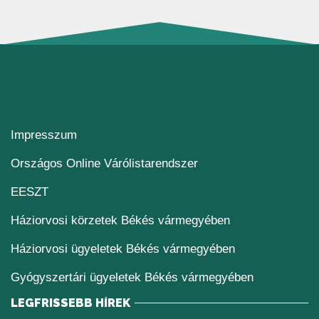
Impresszum
(új ablakban nyílik me
Országos Online Várólistarendszer
(új ablakban nyílik meg)
EESZT
Háziorvosi körzetek Békés vármegyében
Háziorvosi ügyeletek Békés vármegyében
Gyógyszertári ügyeletek Békés vármegyében
LEGFRISSEBB HÍREK