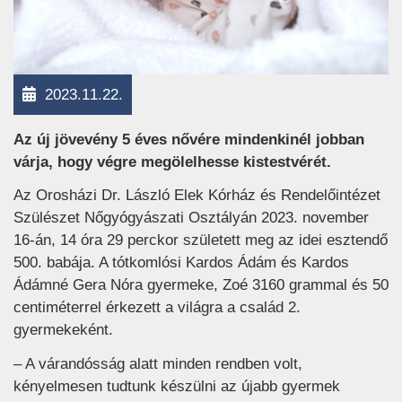
2023.11.22.
Az új jövevény 5 éves nővére mindenkinél jobban
várja, hogy végre megölelhesse kistestvérét.
Az Orosházi Dr. László Elek Kórház és Rendelőintézet
Szülészet Nőgyógyászati Osztályán 2023. november
16-án, 14 óra 29 perckor született meg az idei esztendő
500. babája. A tótkomlósi Kardos Ádám és Kardos
Ádámné Gera Nóra gyermeke, Zoé 3160 grammal és 50
centiméterrel érkezett a világra a család 2.
gyermekeként.
– A várandósság alatt minden rendben volt,
kényelmesen tudtunk készülni az újabb gyermek