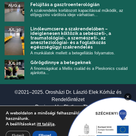
Felújítás a gasztroenterológián
AUG 4
A szakrendelés korlátozott kapacitással működik, az
előjegyzési várólista ideje várhatóan...
Linóleumcsere a szakrendelőben –
JÚL 30
ideiglenesen költözik a sebészeti-, a
traumatológiai-, a szemészeti-, az
aneszteziológiai- és a foglalkozás
egészségügyi szakrendelés
A munkálatok mellett a betegellátás folyamatos.
Görögdinnye a betegeknek
JÚL 28
A finomságokat a Mellis család és a Pleskonics család
ajánlotta...
©2021–2025. Orosházi Dr. László Elek Kórház és
×
Rendelőintézet
(új ablakban nyí
Designed by
Plethora Themes
A weboldalon a minőségi felhasználói élmény érdekében sütiket
használunk.
A beállításokat
itt találja
.
Elutasít
Elfogad