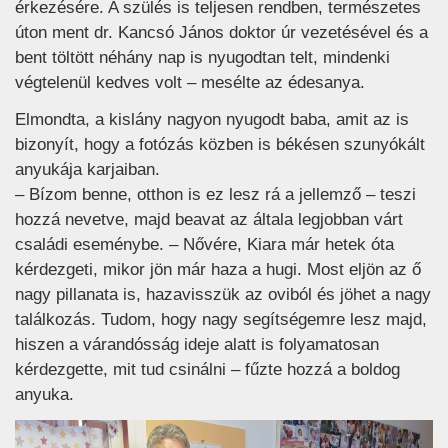
érkezésére. A szülés is teljesen rendben, természetes
úton ment dr. Kancsó János doktor úr vezetésével és a
bent töltött néhány nap is nyugodtan telt, mindenki
végtelenül kedves volt – mesélte az édesanya.
Elmondta, a kislány nagyon nyugodt baba, amit az is
bizonyít, hogy a fotózás közben is békésen szunyókált
anyukája karjaiban.
– Bízom benne, otthon is ez lesz rá a jellemző – teszi
hozzá nevetve, majd beavat az általa legjobban várt
családi eseménybe. – Nővére, Kiara már hetek óta
kérdezgeti, mikor jön már haza a hugi. Most eljön az ő
nagy pillanata is, hazavisszük az oviból és jöhet a nagy
találkozás. Tudom, hogy nagy segítségemre lesz majd,
hiszen a várandósság ideje alatt is folyamatosan
kérdezgette, mit tud csinálni – fűzte hozzá a boldog
anyuka.