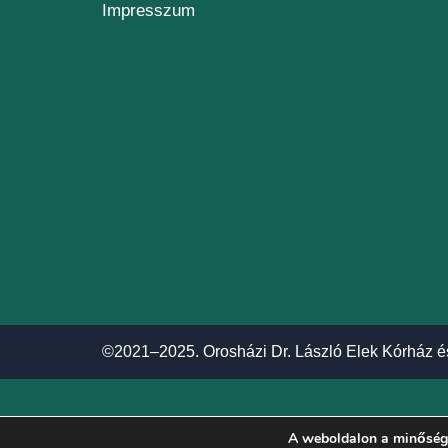
Impresszum
©2021–2025. Orosházi Dr. László Elek Kórház é
A weboldalon a minőségi