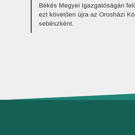
Békés Megyei Igazgatóságán felülv
ezt követően újra az Orosházi K
sebészként.