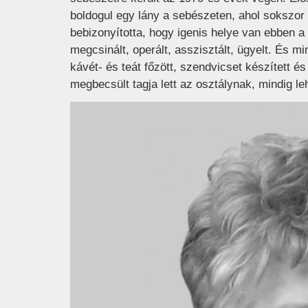
boldogul egy lány a sebészeten, ahol sokszor
bebizonyította, hogy igenis helye van ebben 
megcsinált, operált, asszisztált, ügyelt. És mi
kávét- és teát főzött, szendvicset készített é
megbecsült tagja lett az osztálynak, mindig le