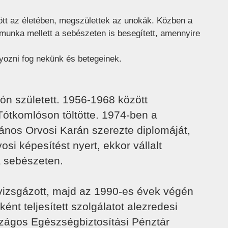
ött az életében, megszülettek az unokák. Közben a
unka mellett a sebészeten is besegített, amennyire
nyozni fog nekünk és betegeinek.
n született. 1956-1968 között
Tótkomlóson töltötte. 1974-ben a
nos Orvosi Karán szerezte diplomáját,
i képesítést nyert, ekkor vállalt
 sebészeten.
izsgázott, majd az 1990-es évek végén
ént teljesített szolgálatot alezredesi
szágos Egészségbiztosítási Pénztár