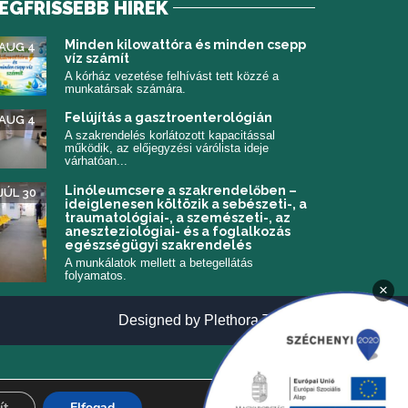
EGFRISSEBB HÍREK
 meg)
Minden kilowattóra és minden csepp
AUG 4
víz számít
A kórház vezetése felhívást tett közzé a
munkatársak számára.
Felújítás a gasztroenterológián
AUG 4
A szakrendelés korlátozott kapacitással
működik, az előjegyzési várólista ideje
várhatóan...
Linóleumcsere a szakrendelőben –
JÚL 30
ideiglenesen költözik a sebészeti-, a
traumatológiai-, a szemészeti-, az
aneszteziológiai- és a foglalkozás
egészségügyi szakrendelés
A munkálatok mellett a betegellátás
folyamatos.
×
(új ablakban n
Designed by
Plethora Themes
ít
Elfogad