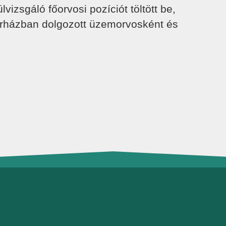
izsgáló főorvosi pozíciót töltött be,
órházban dolgozott üzemorvosként és