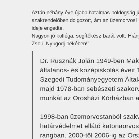
Aztán néhány éve újabb hatalmas boldogság j
szakrendelőben dolgozott, ám az üzemorvosi m
ideje engedte.
Nagyon jó kolléga, segítőkész barát volt. Hiá
Zsoli. Nyugodj békében!”
Dr. Rusznák Jolán 1949-ben Makó
általános- és középiskolás éveit 
Szegedi Tudományegyetem Általá
majd 1978-ban sebészeti szakorvos
munkát az Orosházi Kórházban a
1998-ban üzemorvostanból szakv
határvédelmet ellátó katonaorvosk
rangban. 2000-től 2006-ig az Or