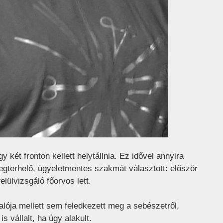
y két fronton kellett helytállnia. Ez idővel annyira
megterhelő, ügyeletmentes szakmát választott: először
lülvizsgáló főorvos lett.
lója mellett sem feledkezett meg a sebészetről,
s vállalt, ha úgy alakult.