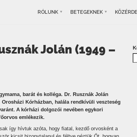
RÓLUNK
BETEGEKNEK
KÖZÉRD
usznák Jolán (1949 –
K
ymama, barát és kolléga. Dr. Rusznák Jolán
z Orosházi Kórházban, halála rendkívüli veszteség
gyaránt. A kórházi dolgozói nevében egykori
 főorvos emlékezik.
sak így hívtuk azóta, hogy fiatal, kezdő orvosként a
zör kicsit bizonytalanul és féltve néztük Őt, hogyan