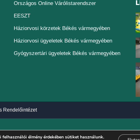
L
(új ablakban nyílik
Országos Online Várólistarendszer
(új ablakban nyílik meg)
EESZT
Háziorvosi körzetek Békés vármegyében
Háziorvosi ügyeletek Békés vármegyében
Gyógyszertári ügyeletek Békés vármegyében
s Rendelőintézet
 felhasználói élmény érdekében sütiket használunk.
Elutas