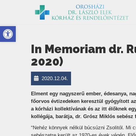
Eszköztár megnyitása
In Memoriam dr. R
2020)
2020.12.04.
Elment egy nagyszerű ember, édesanya, nag
főorvos évtizedeken keresztül gyógyított a
a kórházi kollektívának és az itt élőknek e
kollégája, barátja, dr. Grósz Miklós sebész
“Nehéz könnyek nélkül búcsúzni Zsolitól. Mi c
sebészetre került az 1970-es évek végén. Elős