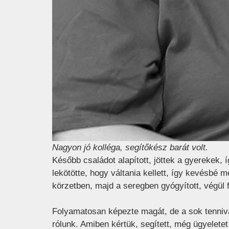
Nagyon jó kolléga, segítőkész barát volt.
Később családot alapított, jöttek a gyerekek, íg
lekötötte, hogy váltania kellett, így kevésbé 
körzetben, majd a seregben gyógyított, végül fe
Folyamatosan képezte magát, de a sok tenniva
rólunk. Amiben kértük, segített, még ügyeletet i