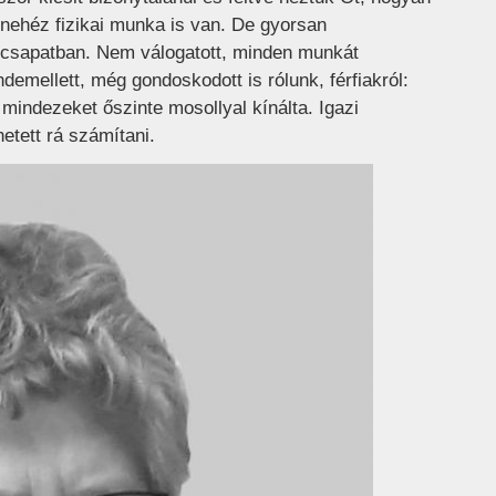
 nehéz fizikai munka is van. De gyorsan
a csapatban. Nem válogatott, minden munkát
ndemellett, még gondoskodott is rólunk, férfiakról:
s mindezeket őszinte mosollyal kínálta. Igazi
hetett rá számítani.