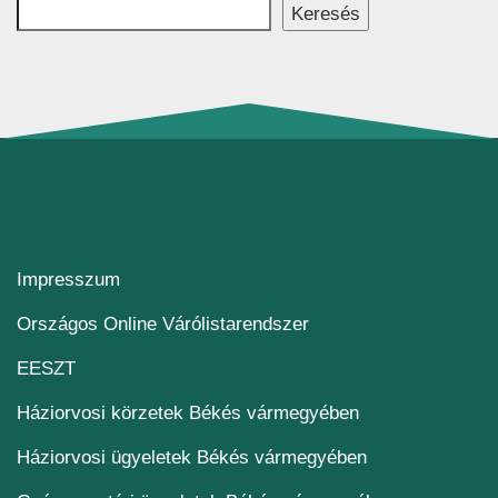
Keresés
Impresszum
(új ablakban nyílik me
Országos Online Várólistarendszer
(új ablakban nyílik meg)
EESZT
Háziorvosi körzetek Békés vármegyében
Háziorvosi ügyeletek Békés vármegyében