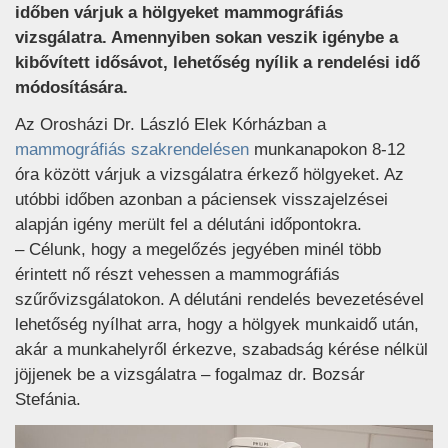
időben várjuk a hölgyeket mammográfiás
vizsgálatra. Amennyiben sokan veszik igénybe a
kibővített idősávot, lehetőség nyílik a rendelési idő
módosítására.
Az Orosházi Dr. László Elek Kórházban a
mammográfiás szakrendelésen
munkanapokon 8-12
óra között várjuk a vizsgálatra érkező hölgyeket. Az
utóbbi időben azonban a páciensek visszajelzései
alapján igény merült fel a délutáni időpontokra.
– Célunk, hogy a megelőzés jegyében minél több
érintett nő részt vehessen a mammográfiás
szűrővizsgálatokon. A délutáni rendelés bevezetésével
lehetőség nyílhat arra, hogy a hölgyek munkaidő után,
akár a munkahelyről érkezve, szabadság kérése nélkül
jöjjenek be a vizsgálatra – fogalmaz dr. Bozsár
Stefánia.