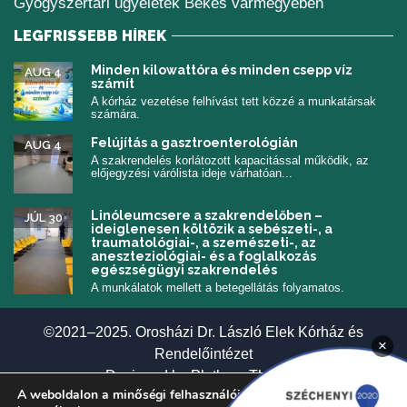
Gyógyszertári ügyeletek Békés vármegyében
LEGFRISSEBB HÍREK
Minden kilowattóra és minden csepp víz
AUG 4
számít
A kórház vezetése felhívást tett közzé a munkatársak
számára.
Felújítás a gasztroenterológián
AUG 4
A szakrendelés korlátozott kapacitással működik, az
előjegyzési várólista ideje várhatóan...
Linóleumcsere a szakrendelőben –
JÚL 30
ideiglenesen költözik a sebészeti-, a
traumatológiai-, a szemészeti-, az
aneszteziológiai- és a foglalkozás
egészségügyi szakrendelés
A munkálatok mellett a betegellátás folyamatos.
©2021–2025. Orosházi Dr. László Elek Kórház és
×
Rendelőintézet
(új ablakban nyí
Designed by
Plethora Themes
A weboldalon a minőségi felhasználói élmény érdekében sütiket