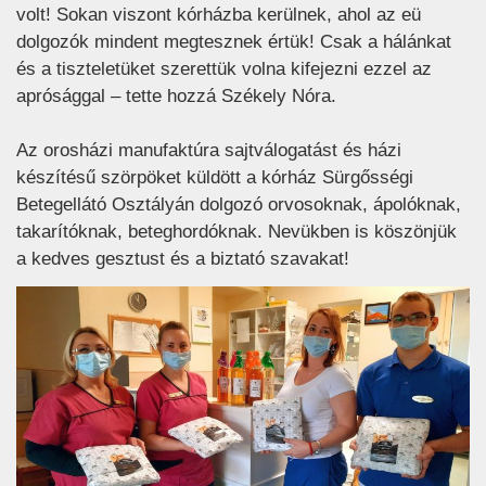
volt! Sokan viszont kórházba kerülnek, ahol az eü
dolgozók mindent megtesznek értük! Csak a hálánkat
és a tiszteletüket szerettük volna kifejezni ezzel az
aprósággal – tette hozzá Székely Nóra.
Az orosházi manufaktúra sajtválogatást és házi
készítésű szörpöket küldött a kórház Sürgősségi
Betegellátó Osztályán dolgozó orvosoknak, ápolóknak,
takarítóknak, beteghordóknak. Nevükben is köszönjük
a kedves gesztust és a biztató szavakat!