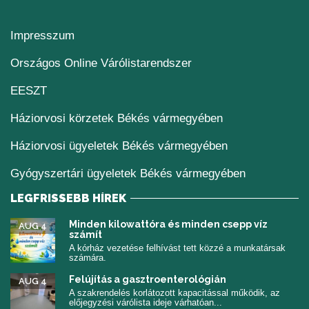
Impresszum
(új ablakban nyílik me
Országos Online Várólistarendszer
(új ablakban nyílik meg)
EESZT
Háziorvosi körzetek Békés vármegyében
Háziorvosi ügyeletek Békés vármegyében
Gyógyszertári ügyeletek Békés vármegyében
LEGFRISSEBB HÍREK
Minden kilowattóra és minden csepp víz
AUG 4
számít
A kórház vezetése felhívást tett közzé a munkatársak
számára.
Felújítás a gasztroenterológián
AUG 4
A szakrendelés korlátozott kapacitással működik, az
előjegyzési várólista ideje várhatóan...