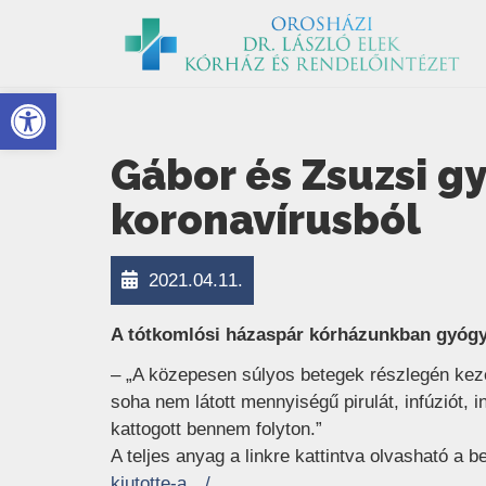
Eszköztár megnyitása
Gábor és Zsuzsi g
koronavírusból
2021.04.11.
A tótkomlósi házaspár kórházunkban gyógyu
– „A közepesen súlyos betegek részlegén keze
soha nem látott mennyiségű pirulát, infúziót,
kattogott bennem folyton.”
A teljes anyag a linkre kattintva olvasható a b
(új ablakban nyílik meg)
kiutotte-a…/