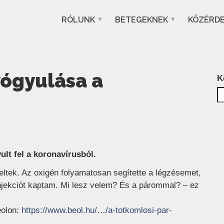
RÓLUNK
BETEGEKNEK
KÖZÉRD
yógyulása a
K
lt fel a koronavírusból.
ltek. Az oxigén folyamatosan segítette a légzésemet,
 injekciót kaptam. Mi lesz velem? És a párommal? – ez
eolon:
https://www.beol.hu/…/a-totkomlosi-par-