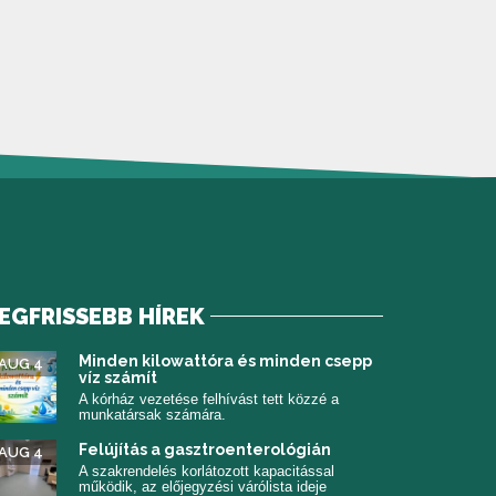
EGFRISSEBB HÍREK
 meg)
Minden kilowattóra és minden csepp
AUG 4
víz számít
A kórház vezetése felhívást tett közzé a
munkatársak számára.
Felújítás a gasztroenterológián
AUG 4
A szakrendelés korlátozott kapacitással
működik, az előjegyzési várólista ideje