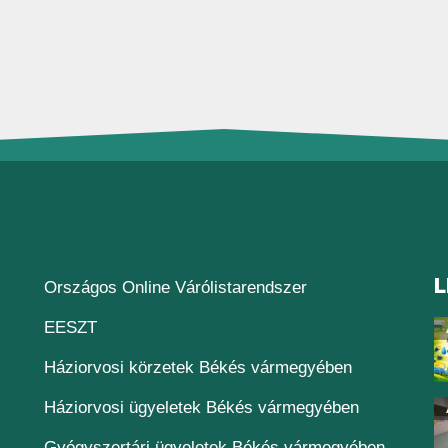
L
(új ablakban nyílik
Országos Online Várólistarendszer
(új ablakban nyílik meg)
EESZT
Háziorvosi körzetek Békés vármegyében
Háziorvosi ügyeletek Békés vármegyében
Gyógyszertári ügyeletek Békés vármegyében