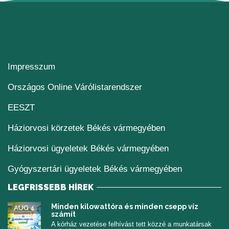
Impresszum
(új ablakban nyílik me
Országos Online Várólistarendszer
(új ablakban nyílik meg)
EESZT
Háziorvosi körzetek Békés vármegyében
Háziorvosi ügyeletek Békés vármegyében
Gyógyszertári ügyeletek Békés vármegyében
LEGFRISSEBB HÍREK
Minden kilowattóra és minden csepp víz
AUG 4
számít
A kórház vezetése felhívást tett közzé a munkatársak