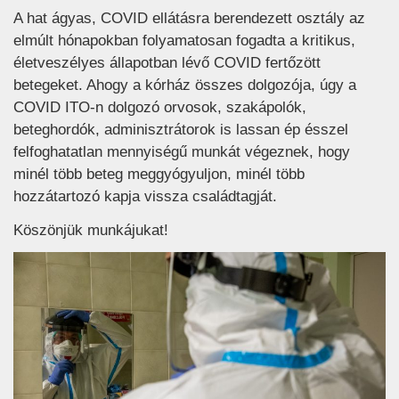
A hat ágyas, COVID ellátásra berendezett osztály az
elmúlt hónapokban folyamatosan fogadta a kritikus,
életveszélyes állapotban lévő COVID fertőzött
betegeket. Ahogy a kórház összes dolgozója, úgy a
COVID ITO-n dolgozó orvosok, szakápolók,
beteghordók, adminisztrátorok is lassan ép ésszel
felfoghatatlan mennyiségű munkát végeznek, hogy
minél több beteg meggyógyuljon, minél több
hozzátartozó kapja vissza családtagját.
Köszönjük munkájukat!