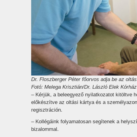
Dr. Floszberger Péter főorvos adja be az oltás
Fotó: Melega Krisztián/Dr. László Elek Kórhá
– Kérjük, a beleegyező nyilatkozatot kitöltve 
előkészítve az oltási kártya és a személyazono
regisztráción.
– Kollégáink folyamatosan segítenek a helyszí
bizalommal.