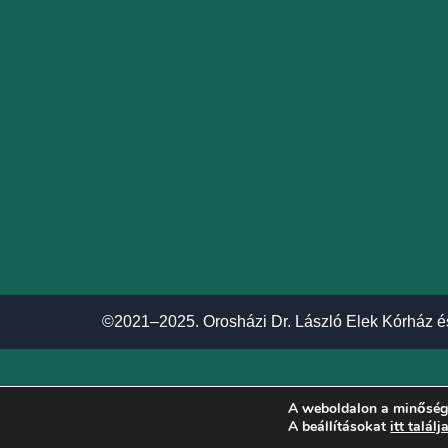
©2021–2025. Orosházi Dr. László Elek Kórház é
A weboldalon a minőségi
A beállításokat
itt találj