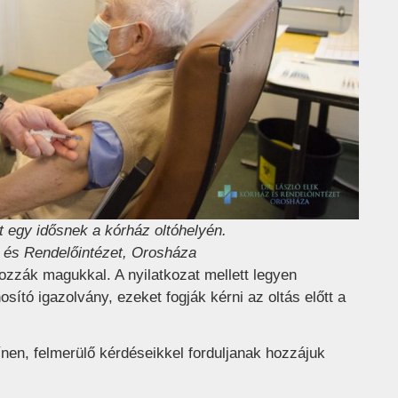
t egy idősnek a kórház oltóhelyén.
z és Rendelőintézet, Orosháza
hozzák magukkal. A nyilatkozat mellett legyen
sító igazolvány, ezeket fogják kérni az oltás előtt a
nen, felmerülő kérdéseikkel forduljanak hozzájuk