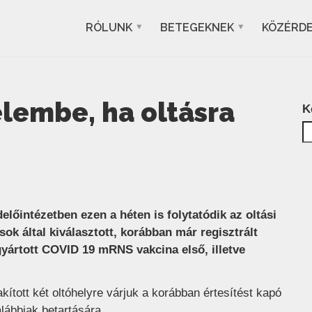
RÓLUNK
BETEGEKNEK
KÖZÉRD
elembe, ha oltásra
K
lőintézetben ezen a héten is folytatódik az oltási
ok által kiválasztott, korábban már regisztrált
gyártott COVID 19 mRNS vakcina első, illetve
kított két oltóhelyre várjuk a korábban értesítést kapó
lábbiak betartására.