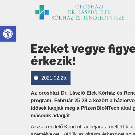
Eszköztár megnyitása
Ezeket vegye figy
érkezik!
2021.02.25.
Az orosházi Dr. László Elek Kórház és Rende
program. Február 25-28-a között a háziorvos
idősek kapják meg a Pfizer/BioNTech által 
második adagját.
A szakrendelő Könd utcai bejárata mellett kiala
személyeket. Kérjük az oltásra érkezőket az a