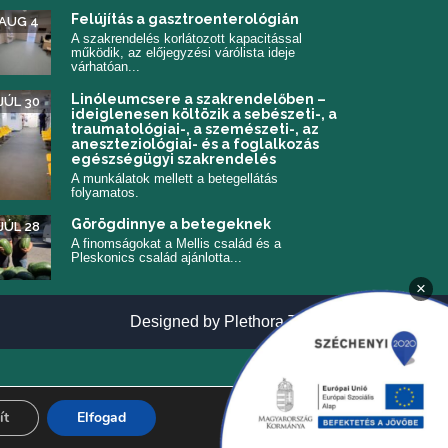
Felújítás a gasztroenterológián
AUG 4
A szakrendelés korlátozott kapacitással
működik, az előjegyzési várólista ideje
várhatóan...
Linóleumcsere a szakrendelőben –
JÚL 30
ideiglenesen költözik a sebészeti-, a
traumatológiai-, a szemészeti-, az
aneszteziológiai- és a foglalkozás
egészségügyi szakrendelés
A munkálatok mellett a betegellátás
folyamatos.
Görögdinnye a betegeknek
JÚL 28
A finomságokat a Mellis család és a
Pleskonics család ajánlotta...
×
(új ablakban n
Designed by
Plethora Themes
ít
Elfogad