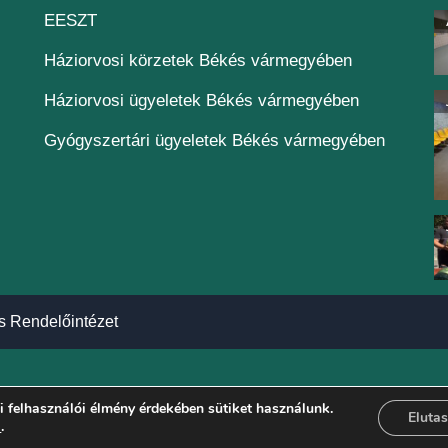
(új ablakban nyílik meg)
EESZT
Háziorvosi körzetek Békés vármegyében
Háziorvosi ügyeletek Békés vármegyében
Gyógyszertári ügyeletek Békés vármegyében
s Rendelőintézet
 felhasználói élmény érdekében sütiket használunk.
Elutas
a
.