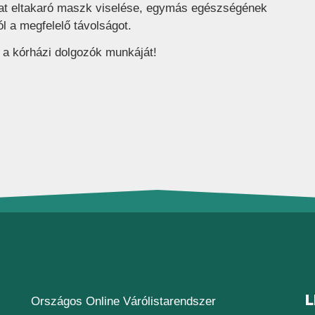
jat eltakaró maszk viselése, egymás egészségének
 a megfelelő távolságot.
k a kórházi dolgozók munkáját!
L
(új ablakban nyílik
Országos Online Várólistarendszer