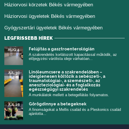
Háziorvosi körzetek Békés vármegyében
Háziorvosi ügyeletek Békés vármegyében
Gyógyszertári ügyeletek Békés vármegyében
LEGFRISSEBB HÍREK
Felújítás a gasztroenterológián
AUG 4
A szakrendelés korlátozott kapacitással működik, az
előjegyzési várólista ideje várhatóan...
Linóleumcsere a szakrendelőben –
JÚL 30
ideiglenesen költözik a sebészeti-, a
traumatológiai-, a szemészeti-, az
aneszteziológiai- és a foglalkozás
egészségügyi szakrendelés
A munkálatok mellett a betegellátás folyamatos.
Görögdinnye a betegeknek
JÚL 28
A finomságokat a Mellis család és a Pleskonics család
ajánlotta...