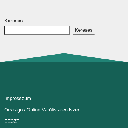
Keresés
Keresés
Impresszum
(új ablakban nyílik me
Országos Online Várólistarendszer
(új ablakban nyílik meg)
EESZT