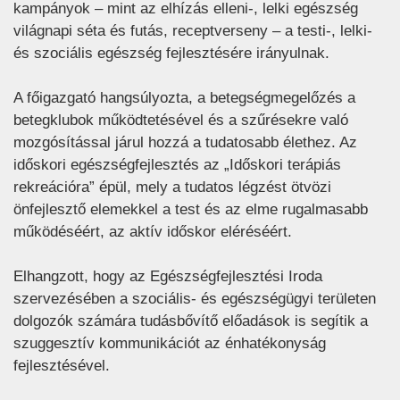
kampányok – mint az elhízás elleni-, lelki egészség
világnapi séta és futás, receptverseny – a testi-, lelki-
és szociális egészség fejlesztésére irányulnak.
A főigazgató hangsúlyozta, a betegségmegelőzés a
betegklubok működtetésével és a szűrésekre való
mozgósítással járul hozzá a tudatosabb élethez. Az
időskori egészségfejlesztés az „Időskori terápiás
rekreációra” épül, mely a tudatos légzést ötvözi
önfejlesztő elemekkel a test és az elme rugalmasabb
működéséért, az aktív időskor eléréséért.
Elhangzott, hogy az Egészségfejlesztési Iroda
szervezésében a szociális- és egészségügyi területen
dolgozók számára tudásbővítő előadások is segítik a
szuggesztív kommunikációt az énhatékonyság
fejlesztésével.