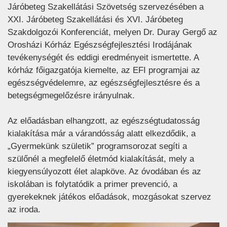
Járóbeteg Szakellátási Szövetség szervezésében a
XXI. Járóbeteg Szakellátási és XVI. Járóbeteg
Szakdolgozói Konferenciát, melyen Dr. Duray Gergő az
Orosházi Kórház Egészségfejlesztési Irodájának
tevékenységét és eddigi eredményeit ismertette. A
kórház főigazgatója kiemelte, az EFI programjai az
egészségvédelemre, az egészségfejlesztésre és a
betegségmegelőzésre irányulnak.
Az előadásban elhangzott, az egészségtudatosság
kialakítása már a várandósság alatt elkezdődik, a
„Gyermekünk születik” programsorozat segíti a
szülőnél a megfelelő életmód kialakítását, mely a
kiegyensúlyozott élet alapköve. Az óvodában és az
iskolában is folytatódik a primer prevenció, a
gyerekeknek játékos előadások, mozgásokat szervez
az iroda.