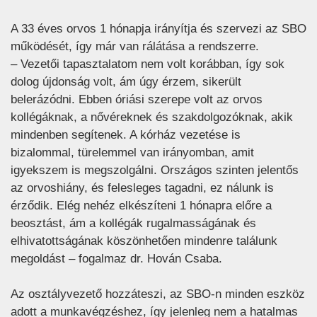
A 33 éves orvos 1 hónapja irányítja és szervezi az SBO
működését, így már van rálátása a rendszerre.
– Vezetői tapasztalatom nem volt korábban, így sok
dolog újdonság volt, ám úgy érzem, sikerült
belerázódni. Ebben óriási szerepe volt az orvos
kollégáknak, a nővéreknek és szakdolgozóknak, akik
mindenben segítenek. A kórház vezetése is
bizalommal, türelemmel van irányomban, amit
igyekszem is megszolgálni. Országos szinten jelentős
az orvoshiány, és felesleges tagadni, ez nálunk is
érződik. Elég nehéz elkészíteni 1 hónapra előre a
beosztást, ám a kollégák rugalmasságának és
elhivatottságának köszönhetően mindenre találunk
megoldást – fogalmaz dr. Hován Csaba.
Az osztályvezető hozzáteszi, az SBO-n minden eszköz
adott a munkavégzéshez, így jelenleg nem a hatalmas