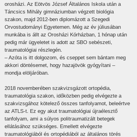
orosházi. Az Eötvös József Általános Iskola után a
Táncsics Mihály gimnáziumban végzett biológia
szakon, majd 2012-ben diplomázott a Szegedi
Orvostudományi Egyetemen. Még az év júliusában
munkába is állt az Orosházi Kórházban, 1 hónap után
pedig már ügyeletet is adott az SBO sebészeti,
traumatológiai részlegén.
– Azóta is itt dolgozom, és cseppet sem bántam meg
akkori döntésemet, hogy hazajövök gyógyítani –
mondja elöljáróban.
2018 novemberében szakvizsgázott ortopédia,
traumatológia szakon, időközben pedig elvégezte a
szakvizsgához kötelező összes tanfolyamot, beleértve
az ATLS-t. Ez egy akut traumatológiai újraélesztő
tanfolyam, ami a súlyos politraumatizált betegek
ellátásához szükséges. Emellett elvégezte
traumatológiából és ortopédiából az általános törés