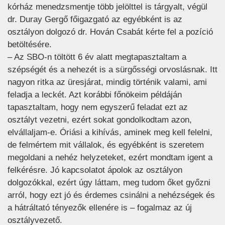
kórház menedzsmentje több jelölttel is tárgyalt, végül
dr. Duray Gergő főigazgató az egyébként is az
osztályon dolgozó dr. Hován Csabát kérte fel a pozíció
betöltésére.
– Az SBO-n töltött 6 év alatt megtapasztaltam a
szépségét és a nehezét is a sürgősségi orvoslásnak. Itt
nagyon ritka az üresjárat, mindig történik valami, ami
feladja a leckét. Azt korábbi főnökeim példáján
tapasztaltam, hogy nem egyszerű feladat ezt az
osztályt vezetni, ezért sokat gondolkodtam azon,
elvállaljam-e. Óriási a kihívás, aminek meg kell felelni,
de felmértem mit vállalok, és egyébként is szeretem
megoldani a nehéz helyzeteket, ezért mondtam igent a
felkérésre. Jó kapcsolatot ápolok az osztályon
dolgozókkal, ezért úgy láttam, meg tudom őket győzni
arról, hogy ezt jó és érdemes csinálni a nehézségek és
a hátráltató tényezők ellenére is – fogalmaz az új
osztályvezető.