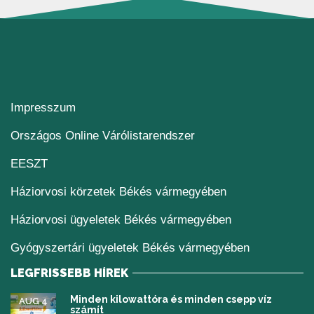
Impresszum
(új ablakban nyílik me
Országos Online Várólistarendszer
(új ablakban nyílik meg)
EESZT
Háziorvosi körzetek Békés vármegyében
Háziorvosi ügyeletek Békés vármegyében
Gyógyszertári ügyeletek Békés vármegyében
LEGFRISSEBB HÍREK
Minden kilowattóra és minden csepp víz
AUG 4
számít