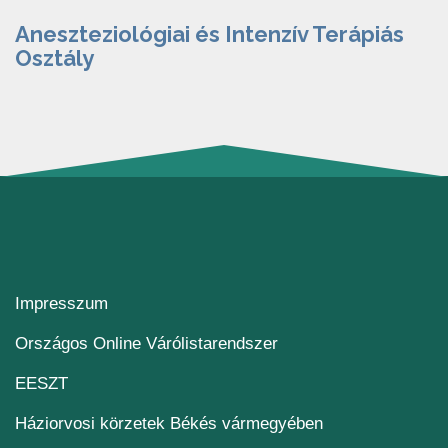
Aneszteziológiai és Intenzív Terápiás
Osztály
Impresszum
(új ablakban nyílik me
Országos Online Várólistarendszer
(új ablakban nyílik meg)
EESZT
Háziorvosi körzetek Békés vármegyében