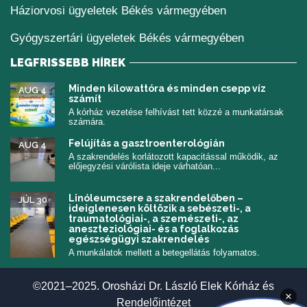
Háziorvosi ügyeletek Békés vármegyében
Gyógyszertári ügyeletek Békés vármegyében
LEGFRISSEBB HÍREK
Minden kilowattóra és minden csepp víz
AUG 4
számít
A kórház vezetése felhívást tett közzé a munkatársak
számára.
Felújítás a gasztroenterológián
AUG 4
A szakrendelés korlátozott kapacitással működik, az
előjegyzési várólista ideje várhatóan...
Linóleumcsere a szakrendelőben –
JÚL 30
ideiglenesen költözik a sebészeti-, a
traumatológiai-, a szemészeti-, az
aneszteziológiai- és a foglalkozás
egészségügyi szakrendelés
A munkálatok mellett a betegellátás folyamatos.
©2021–2025. Orosházi Dr. László Elek Kórház és
×
Rendelőintézet