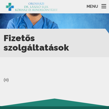
MENU
Fizetős
szolgáltatások
(o)