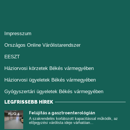
Impresszum
(új ablakban nyílik me
Országos Online Várólistarendszer
(új ablakban nyílik meg)
EESZT
Háziorvosi körzetek Békés vármegyében
Háziorvosi ügyeletek Békés vármegyében
Gyógyszertári ügyeletek Békés vármegyében
LEGFRISSEBB HÍREK
Felújítás a gasztroenterológián
AUG 4
A szakrendelés korlátozott kapacitással működik, az
előjegyzési várólista ideje várhatóan...