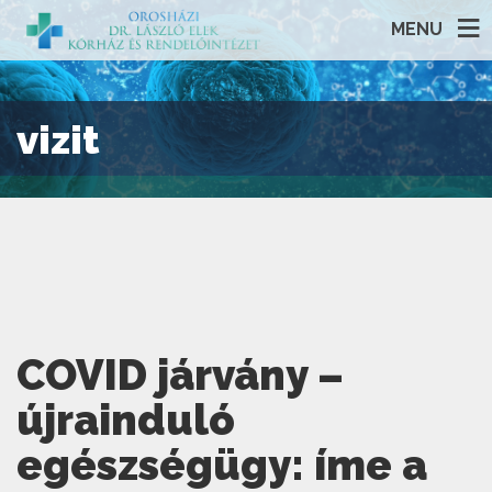
MENU
vizit
COVID járvány –
újrainduló
egészségügy: íme a