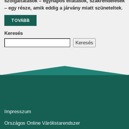
szolgáltatások – egynapos ellátások, szakrendelések
– egy része, amik eddig a járvány miatt szüneteltek.
TOVÁBB
Keresés
Keresés
Impresszum
(új ablakban nyílik me
Országos Online Várólistarendszer