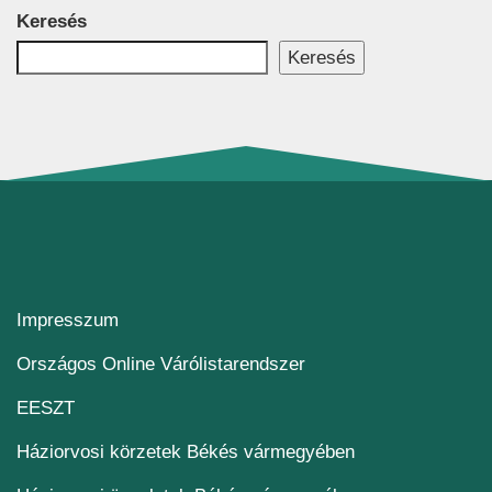
Keresés
Keresés
Impresszum
(új ablakban nyílik me
Országos Online Várólistarendszer
(új ablakban nyílik meg)
EESZT
Háziorvosi körzetek Békés vármegyében