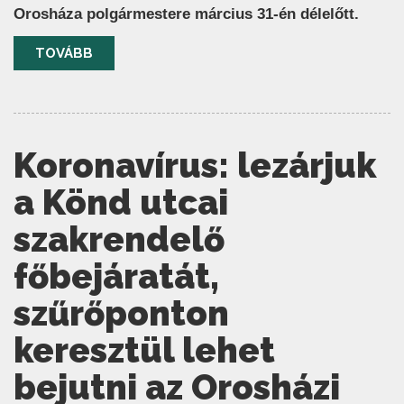
Orosháza polgármestere március 31-én délelőtt.
TOVÁBB
Koronavírus: lezárjuk
a Könd utcai
szakrendelő
főbejáratát,
szűrőponton
keresztül lehet
bejutni az Orosházi