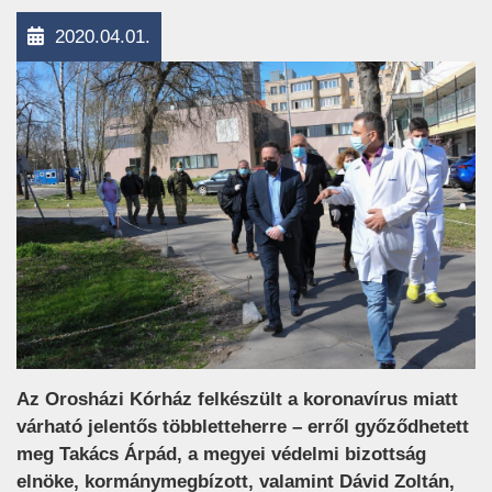
2020.04.01.
Az Orosházi Kórház felkészült a koronavírus miatt
várható jelentős többletteherre – erről győződhetett
meg Takács Árpád, a megyei védelmi bizottság
elnöke, kormánymegbízott, valamint Dávid Zoltán,