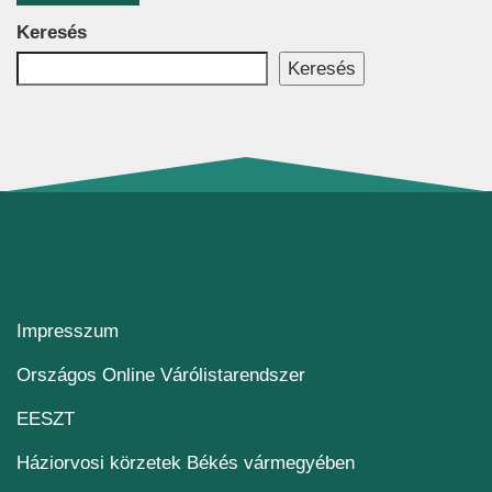
Keresés
Keresés
Impresszum
(új ablakban nyílik me
Országos Online Várólistarendszer
(új ablakban nyílik meg)
EESZT
Háziorvosi körzetek Békés vármegyében