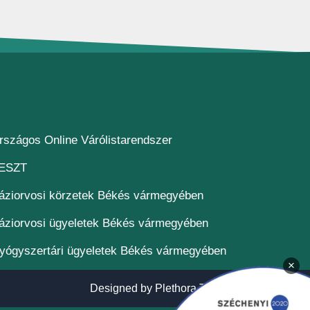
(új ablakban nyílik meg)
rszágos Online Várólistarendszer
(új ablakban nyílik meg)
ESZT
áziorvosi körzetek Békés vármegyében
áziorvosi ügyeletek Békés vármegyében
yógyszertári ügyeletek Békés vármegyében
×
(új ablakban n
Designed by
Plethora Themes