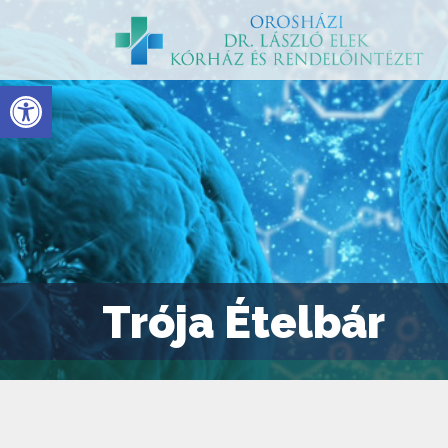
Eszköztár megnyitása
Trója Ételbár