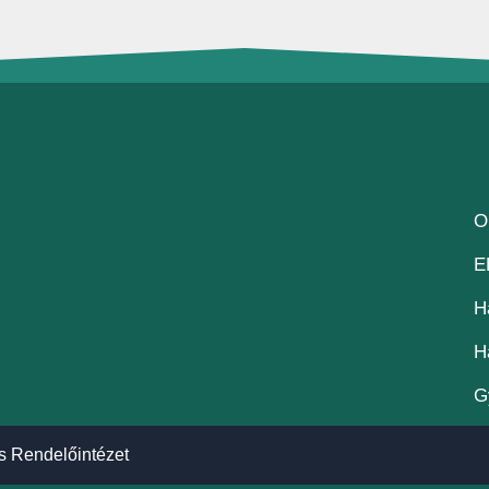
O
E
H
H
G
s Rendelőintézet