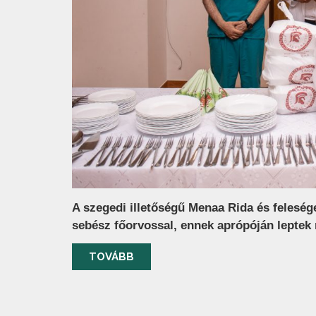
A szegedi illetőségű Menaa Rida és felesége
sebész főorvossal, ennek aprópóján leptek
TOVÁBB