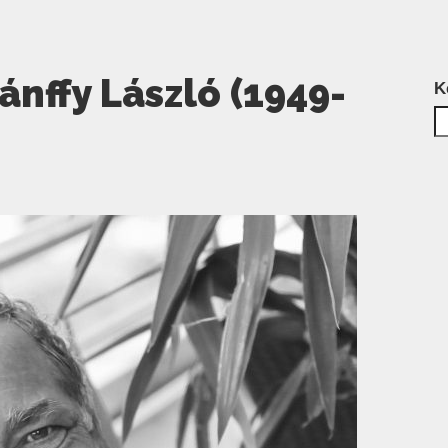
nffy László (1949-
K