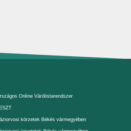
(új ablakban nyílik meg)
rszágos Online Várólistarendszer
(új ablakban nyílik meg)
ESZT
áziorvosi körzetek Békés vármegyében