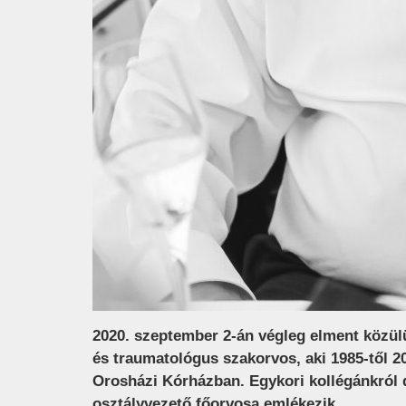
2020. szeptember 2-án végleg elment közülü
és traumatológus szakorvos, aki 1985-től 2
Orosházi Kórházban. Egykori kollégánkról d
osztályvezető főorvosa emlékezik…