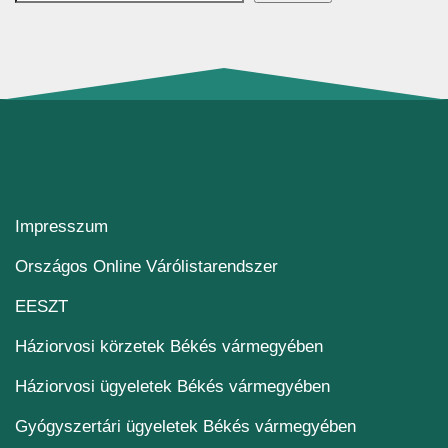
Impresszum
(új ablakban nyílik me
Országos Online Várólistarendszer
(új ablakban nyílik meg)
EESZT
Háziorvosi körzetek Békés vármegyében
Háziorvosi ügyeletek Békés vármegyében
Gyógyszertári ügyeletek Békés vármegyében