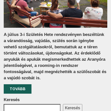
A július 3-i Születés Hete rendezvényen beszéltünk
a várandósság, vajúdás, szülés során igénybe
vehető szolgáltatásokról, bemutattuk az e téren
történt változásokat, újdonságokat. Az érdeklődő
anyukák és apukák megismerkedhettek az Aranyóra
jelentőségével, a rooming-in rendszer
fontosságával, majd megnézhették a szülőszobát és
a vajúdó szobát is.
TOVÁBB
Keresés
Keresés