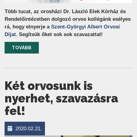
Több tucat, az orosházi Dr. László Elek Kórház és
Rendelőintézetben dolgozó orvos kollégánk esélyes
rá, hogy elnyerje a
Szent-Györgyi Albert Orvosi
(új ablakban nyílik meg)
Díjat
. Segítsük őket sok sok szavazattal!
TOVÁBB
Két orvosunk is
nyerhet, szavazásra
fel!
2020.02.21.