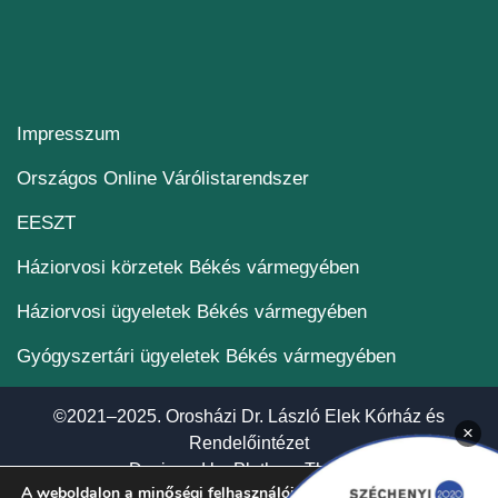
Impresszum
(új ablakban nyílik me
Országos Online Várólistarendszer
(új ablakban nyílik meg)
EESZT
Háziorvosi körzetek Békés vármegyében
Háziorvosi ügyeletek Békés vármegyében
Gyógyszertári ügyeletek Békés vármegyében
©2021–2025. Orosházi Dr. László Elek Kórház és
×
Rendelőintézet
(új ablakban nyí
Designed by
Plethora Themes
A weboldalon a minőségi felhasználói élmény érdekében sütiket